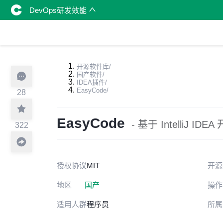
DevOps研发效能
开源软件库
/
国产软件
/
IDEA插件
/
EasyCode
/
28
EasyCode
- 基于 IntelliJ 
322
授权协议
MIT
开源
地区
国产
操作
适用人群
程序员
所属