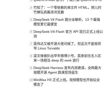
3
竹知了：一个零依赖的单文件 HTML，把儿时
4
竹蝉玩具搬进浏览器
DeepSeek V4 Flash 跑分全解析，13 个最强
5
模型里它最便宜
DeepSeek-V4-Flash 官方 API 现已正式上线公
6
测
英伟达又被开源大佬问候了，但这次不是祖师
7
爷 Linus Torvalds
梁文锋被扒出早年微博小号，孤身前往无人区
8
来一场相当 deep 的 seek 旅行
DeepSeek Harness 宣布内测邀请，全网最大
9
规模开源 Agent 路演现场诞生
MiniMax H3 正式上线，视频模型也开始玩全
10
模态了