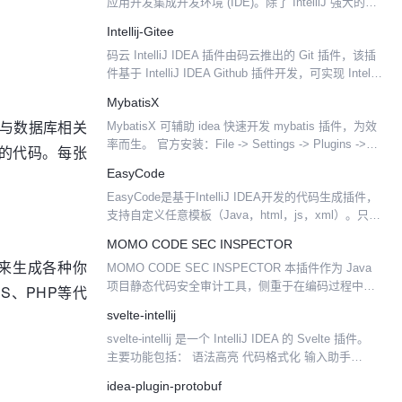
应用开发集成开发环境 (IDE)。除了 IntelliJ 强大的代
码编辑器和开发者工具，Android Stu...
Intellij-Gitee
码云 IntelliJ IDEA 插件由码云推出的 Git 插件，该插
件基于 IntelliJ IDEA Github 插件开发，可实现 IntelliJ
IDEA 与开源中国码云平台对接。 1. 登...
MybatisX
要是与数据库相关
MybatisX 可辅助 idea 快速开发 mybatis 插件，为效
率而生。 官方安装：File -> Settings -> Plugins ->
表的代码。每张
Browse Repositories.. 输...
EasyCode
EasyCode是基于IntelliJ IDEA开发的代码生成插件，
支持自定义任意模板（Java，html，js，xml）。只要
是与数据库相关的代码都可以通过自定义模板来生
MOMO CODE SEC INSPECTOR
成。支持数据库类型与java...
ty）来生成各种你
MOMO CODE SEC INSPECTOR 本插件作为 Java
项目静态代码安全审计工具，侧重于在编码过程中发
JS、PHP等代
现项目潜在的安全风险，并提供一键修复能力。 本插
svelte-intellij
件利用IDEA原生Inspectio...
svelte-intellij 是一个 IntelliJ IDEA 的 Svelte 插件。
主要功能包括： 语法高亮 代码格式化 输入助手
Emmet 风格的 Svelte 块缩略 自动完成组件、属...
idea-plugin-protobuf