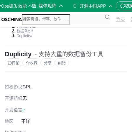
媒体矩阵
vOps研发效能
开源中国APP
切
登录
开源软件库
/
数据备份
/
Duplicity
/
Duplicity
- 支持去重的数据备份工具
评论
收藏
分享
纠错
授权协议
GPL
开源组织
无
开发语言
c
地区
不详