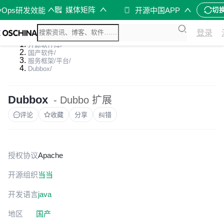
媒体矩阵
vOps研发效能
开源中国APP
切
登录
开源软件库
/
国产软件
/
服务框架/平台
/
Dubbox
/
Dubbox
- Dubbo 扩展
评论
收藏
分享
纠错
授权协议
Apache
开源组织
当当
开发语言
java
地区
国产