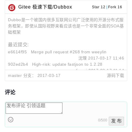
Gitee 极速下载/Dubbox
Star 12
|
Fork 16
Dubbo是一个被国内很多互联网公司广泛使用的开源分布式服
务框架，即使从国际视野来看应该也是一个非常全面的SOA基
础框架
最近提交:
e6614f95
Merge pull request #268 from weeylink/master
沈理
2017-03-17 11:46
902ed2b4
High-risk: update fastjson to 1.2.28
liuwei
2017-03-17 11:14
master 分支：
2017-03-17
源码下载
e872d9bf
Merge pull request #239 from xurenjie/master
沈理
2017-02-04 17:14
评论
0/500
发 布