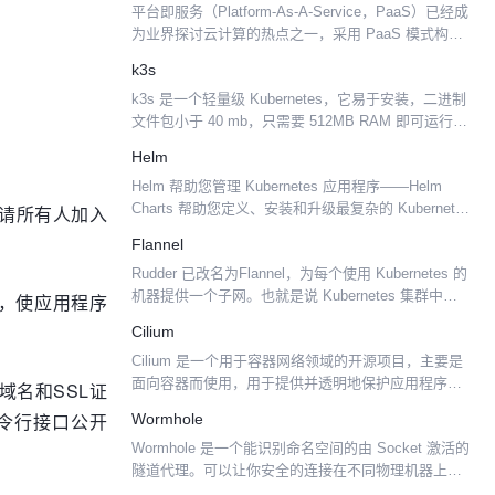
平台即服务（Platform-As-A-Service，PaaS）已经成
为业界探讨云计算的热点之一，采用 PaaS 模式构建
应用运行平台是实现平台服务的重要实践。 云计算
k3s
（Cloud Computin...
k3s 是一个轻量级 Kubernetes，它易于安装，二进制
文件包小于 40 mb，只需要 512MB RAM 即可运行。
5 less than k8s 非常适用于： Edge IoT CI AR...
Helm
Helm 帮助您管理 Kubernetes 应用程序——Helm
Charts 帮助您定义、安装和升级最复杂的 Kubernetes
邀请所有人加入
应用程序。 Helm 可以使用 Charts 启动 Kuberne...
Flannel
Rudder 已改名为Flannel，为每个使用 Kubernetes 的
机器提供一个子网。也就是说 Kubernetes 集群中的
层，使应用程序
每个主机都有自己一个完整的子网，例如机器 A 和 B
Cilium
可以有 10....
Cilium 是一个用于容器网络领域的开源项目，主要是
面向容器而使用，用于提供并透明地保护应用程序工
域名和SSL证
作负载（如应用程序容器或进程）之间的网络连接和
命令行接口公开
Wormhole
负载均衡。 Cilium 在第 3/4 层运行，以提供...
Wormhole 是一个能识别命名空间的由 Socket 激活的
隧道代理。可以让你安全的连接在不同物理机器上的
Docker 容器。可以用来完成一些有趣的功能，例如连