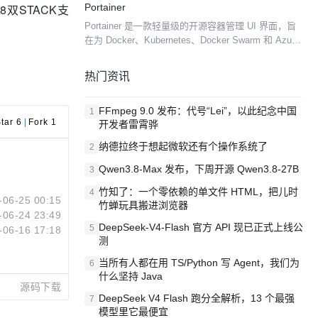
8双STACK支
Portainer
接运行在容器本机的服务或者在连接后...
Portainer 是一款轻量级的开源容器管理 UI 界面，旨
在为 Docker、Kubernetes、Docker Swarm 和 Azure
ACI 环境提供统一的可视化管理解决方案。 在容器化
技...
热门资讯
FFmpeg 9.0 发布：代号“Lei”，以此纪念中国
1
tar 6
|
Fork 1
开发者雷霄骅
纳德拉终于想起微软还有个操作系统了
2
Qwen3.8-Max 发布，下周开源 Qwen3.8-27B
3
竹知了：一个零依赖的单文件 HTML，把儿时
4
-06-25 00:15
竹蝉玩具搬进浏览器
-06-24 23:49
DeepSeek-V4-Flash 官方 API 现已正式上线公
5
-06-16 17:18
测
当所有人都在用 TS/Python 写 Agent，我们为
6
什么坚持 Java
源码下载
DeepSeek V4 Flash 跑分全解析，13 个最强
7
模型里它最便宜