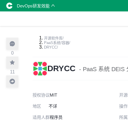
DevOps研发效能
开源软件库
/
PaaS系统/容器
/
DRYCC
/
0
DRYCC
- PaaS 系统 DEIS
11
授权协议
MIT
开源
地区
不详
操作
适用人群
程序员
所属