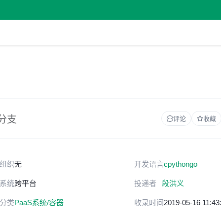
 分支
评论
收藏
组织
无
开发语言
c
python
go
系统
跨平台
投递者
段洪义
分类
PaaS系统/容器
收录时间
2019-05-16 11:43