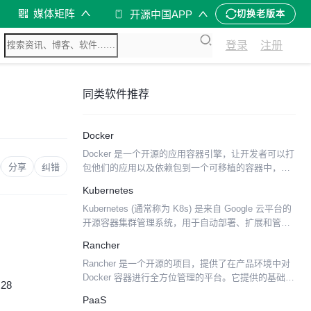
媒体矩阵
开源中国APP
切换老版本
登录
注册
同类软件推荐
Docker
Docker 是一个开源的应用容器引擎，让开发者可以打
分享
纠错
包他们的应用以及依赖包到一个可移植的容器中，然
后发布到任何流行的 Linux 机器上，也可以实现虚拟
Kubernetes
化。 容器是完全使用沙箱机制，相互之间不会有任...
Kubernetes (通常称为 K8s) 是来自 Google 云平台的
开源容器集群管理系统，用于自动部署、扩展和管理
容器化（containerized）应用程序。该系统基于
Rancher
Docker 构建一个...
Rancher 是一个开源的项目，提供了在产品环境中对
Docker 容器进行全方位管理的平台。它提供的基础架
:28
构服务包括多主机网络、全局和局部的负载均衡、卷
PaaS
快照等。集成了原生 Docker 管理能力，...