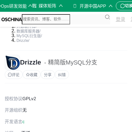
媒体矩阵
vOps研发效能
开源中国APP
切
登录
开源软件库
/
数据库服务器
/
MySQL衍生版
/
Drizzle
/
Drizzle
- 精简版MySQL分支
评论
收藏
分享
纠错
授权协议
GPLv2
开源组织
无
开发语言
c