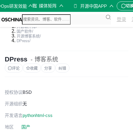
媒体矩阵
vOps研发效能
开源中国APP
切
登录
开源软件库
/
国产软件
/
开源博客系统
/
DPress
/
DPress
- 博客系统
评论
收藏
分享
纠错
授权协议
BSD
开源组织
无
开发语言
python
html-css
地区
国产