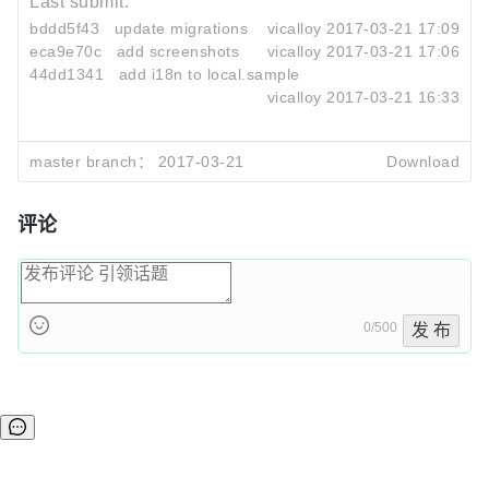
Last submit:
bddd5f43
update migrations
vicalloy
2017-03-21 17:09
eca9e70c
add screenshots
vicalloy
2017-03-21 17:06
44dd1341
add i18n to local.sample
vicalloy
2017-03-21 16:33
master branch：
2017-03-21
Download
评论
0/500
发 布