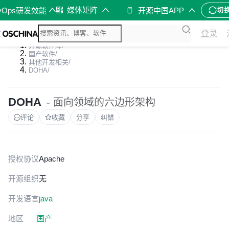
媒体矩阵
vOps研发效能
开源中国APP
切
登录
开源软件库
/
国产软件
/
其他开发相关
/
DOHA
/
DOHA
- 面向领域的六边形架构
评论
收藏
分享
纠错
授权协议
Apache
开源组织
无
开发语言
java
地区
国产