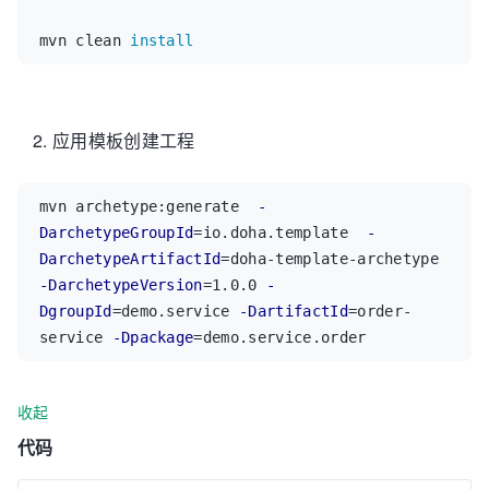
mvn clean 
install
应用模板创建工程
mvn archetype:generate  
-
DarchetypeGroupId
=
io.doha.template  
-
DarchetypeArtifactId
=
doha-template-archetype  
-DarchetypeVersion
=
1.0.0 
-
DgroupId
=
demo.service 
-DartifactId
=
order-
service 
-Dpackage
=
demo.service.order
收起
代码