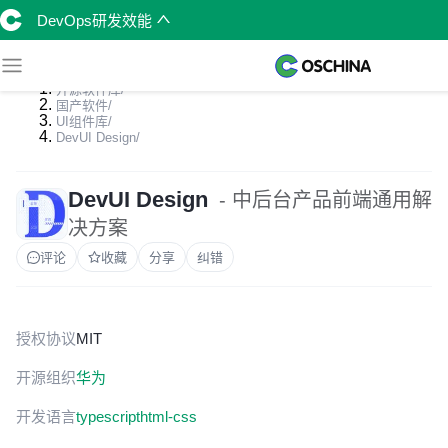
DevOps研发效能
开源软件库
/
国产软件
/
UI组件库
/
DevUI Design
/
DevUI Design
- 中后台产品前端通用解
决方案
评论
收藏
分享
纠错
授权协议
MIT
开源组织
华为
开发语言
typescript
html-css