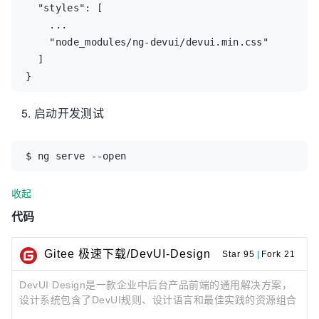
  "styles": [

  imports: [

    ...

    BrowserModule,

    "node_modules/ng-devui/devui.min.css"

    BrowserAnimationsModule,

  ]

    DevUIModule

}
  ],

  bootstrap: [ AppComponent ],

启动开发测试
})

export class AppModule { }
$ ng serve --open
收起
代码
Gitee 极速下载/DevUI-Design
Star 95
|
Fork 21
DevUI Design是一款企业中后台产品前端的通用解决方案，
设计系统包含了DevUI规则、设计语言和最佳实践的资源组合