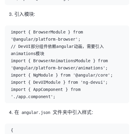
引入模块:
import { BrowserModule } from 
'@angular/platform-browser';

// DevUI部分组件依赖angular动画，需要引入
animations模块

import { BrowserAnimationsModule } from 
'@angular/platform-browser/animations';

import { NgModule } from '@angular/core';

import { DevUIModule } from 'ng-devui';

import { AppComponent } from 
'./app.component';

@NgModule({

在
文件夹中引入样式:
angular.json
  declarations: [

    AppComponent

{

  ],
