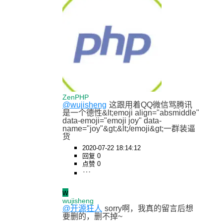
ZenPHP
@wujisheng
这跟用着QQ微信骂腾讯
是一个德性&lt;emoji align="absmiddle" 
data-emoji="emoji joy" data-
name="joy"&gt;&lt;/emoji&gt;一群装逼
货
2020-07-22 18:14:12
回复 0
点赞 0
w
wujisheng
@开源狂人
sorry啊，我真的留言后想
要删的，删不掉~