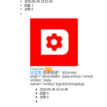
2020-05-28 13:51:55
回复 1
点赞 0
DataGear
作者
@宝贵
感谢感谢！&lt;emoji 
align="absmiddle" data-emoji="emoji 
smiley" data-
name="smiley"&gt;&lt;/emoji&gt;
2020-05-28 23:14:48
回复 0
点赞 0