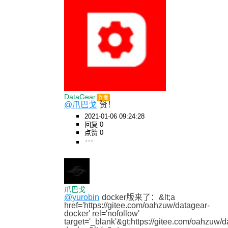
DataGear
作者
@爪巴戈
赞！
2021-01-06 09:24:28
回复 0
点赞 0
爪巴戈
@yurobin
docker版来了：&lt;a 
href='https://gitee.com/oahzuw/datagear-
docker' rel='nofollow' 
target='_blank'&gt;https://gitee.com/oahzuw/d