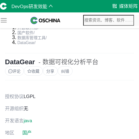
媒体矩阵
DevOps研发效能
开源软件库
/
国产软件
/
数据库管理工具
/
DataGear
/
DataGear
- 数据可视化分析平台
评论
收藏
分享
纠错
授权协议
LGPL
开源组织
无
开发语言
java
地区
国产