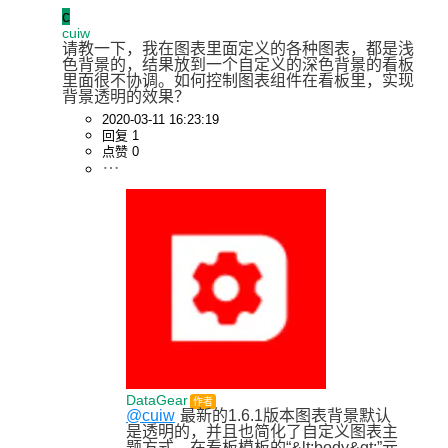
c
cuiw
请教一下，我在图表里面定义的各种图表，都是浅
色背景的，结果放到一个自定义的深色背景的看板
里面很不协调。如何控制图表组件在看板里，实现
背景透明的效果？
2020-03-11 16:23:19
回复 1
点赞 0
DataGear
作者
@cuiw
最新的1.6.1版本图表背景默认
是透明的，并且也简化了自定义图表主
题方式，在看板模板的“&lt;body&gt;”元