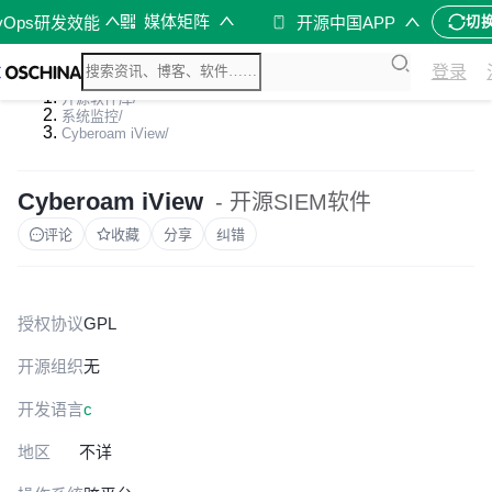
媒体矩阵
vOps研发效能
开源中国APP
切
登录
开源软件库
/
系统监控
/
Cyberoam iView
/
Cyberoam iView
- 开源SIEM软件
评论
收藏
分享
纠错
授权协议
GPL
开源组织
无
开发语言
c
地区
不详