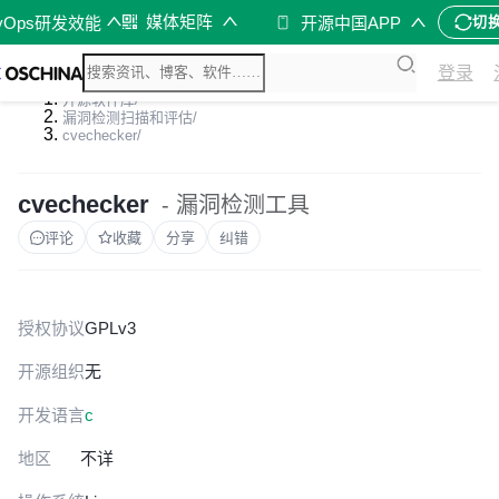
媒体矩阵
vOps研发效能
开源中国APP
切
登录
开源软件库
/
漏洞检测扫描和评估
/
cvechecker
/
cvechecker
- 漏洞检测工具
评论
收藏
分享
纠错
授权协议
GPLv3
开源组织
无
开发语言
c
地区
不详