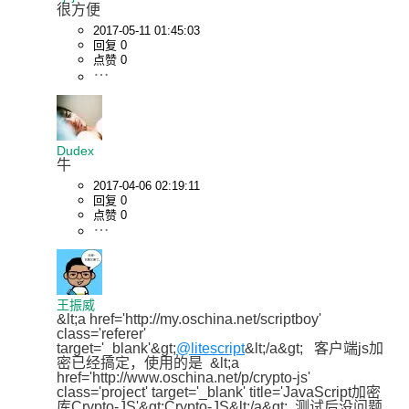
很方便
2017-05-11 01:45:03
回复 0
点赞 0
Dudex
牛
2017-04-06 02:19:11
回复 0
点赞 0
王振威
&lt;a href='http://my.oschina.net/scriptboy' 
class='referer' 
target='_blank'&gt;
@litescript
&lt;/a&gt;   客户端js加
密已经搞定，使用的是  &lt;a 
href='http://www.oschina.net/p/crypto-js' 
class='project' target='_blank' title='JavaScript加密
库Crypto-JS'&gt;Crypto-JS&lt;/a&gt;  测试后没问题