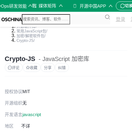
媒体矩阵
vOps研发效能
开源中国APP
切
登录
开源软件库
/
常用JavaScript包
/
加密/解密软件包
/
Crypto-JS
/
Crypto-JS
- JavaScript 加密库
评论
收藏
分享
纠错
授权协议
MIT
开源组织
无
开发语言
javascript
地区
不详