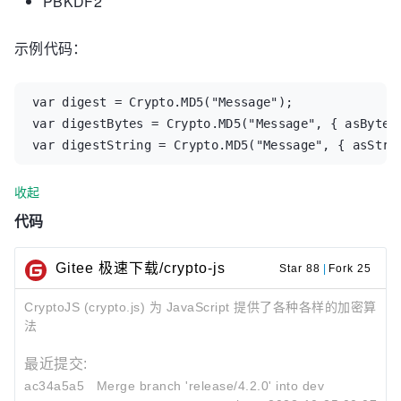
PBKDF2
示例代码：
var digest = Crypto.MD5("Message");

var digestBytes = Crypto.MD5("Message", { asBytes:
收起
代码
Gitee 极速下载/crypto-js
Star 88
|
Fork 25
CryptoJS (crypto.js) 为 JavaScript 提供了各种各样的加密算
法
最近提交:
ac34a5a5
Merge branch 'release/4.2.0' into develop