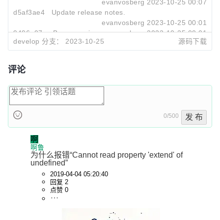
evanvosberg
2023-10-25 00:07
d5af3ae4
Update release notes.
evanvosberg
2023-10-25 00:01
9496e07c
Bump version.
evanvosberg
2023-10-25 00:01
develop 分支：
2023-10-25
源码下载
评论
0/500
发 布
啊
啊鲁
为什么报错“Cannot read property 'extend' of 
undefined”
2019-04-04 05:20:40
回复 2
点赞 0