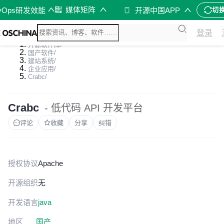
媒体矩阵
vOps研发效能
开源中国APP
切
登录
开源软件库
/
国产软件
/
建站系统
/
企业应用
/
Crabc
/
Crabc
- 低代码 API 开发平台
评论
收藏
分享
纠错
授权协议
Apache
开源组织
无
开发语言
java
地区
国产