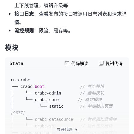
上下线管理，编辑升级等
接口日志
：查看发布的接口被调用日志列表和请求详
情。
流控规则
：限流、缓存等。
模块
Stata
代码解读
复制代码
cn.crabc    

├── crabc-
boot
// 业务模块
│     └── crabc-admin        
// 启动模块
│     └── crabc-core        
// 基础模块
│           └── static       
// 前端静态页面 
[9377]
│     └── crabc-datasource   
// 数据源加载模块
│     └── crabc-spi          
// 插件定义模块
展开代码
▼
├── crabc-spring-
boot
-starter 
// spring集成包