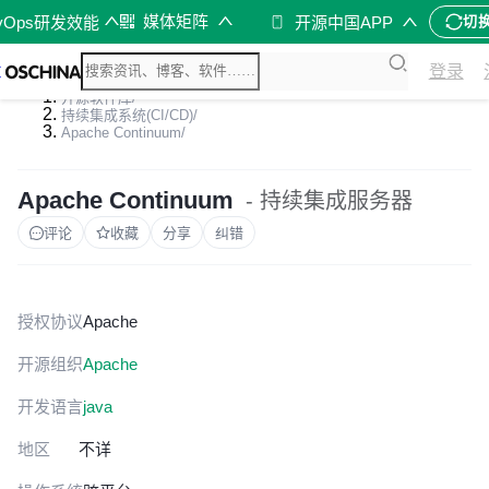
媒体矩阵
vOps研发效能
开源中国APP
切
登录
开源软件库
/
持续集成系统(CI/CD)
/
Apache Continuum
/
Apache Continuum
- 持续集成服务器
评论
收藏
分享
纠错
授权协议
Apache
开源组织
Apache
开发语言
java
地区
不详