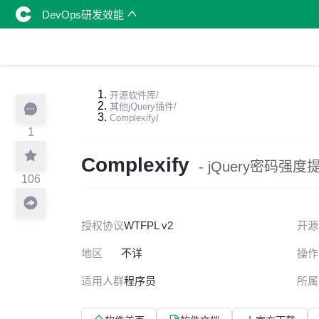
DevOps研发效能
开源软件库
/
其他jQuery插件
/
Complexify
/
1
Complexify
- jQuery密码强
106
授权协议
WTFPL v2
开源
地区
不详
操作
适用人群
程序员
所属