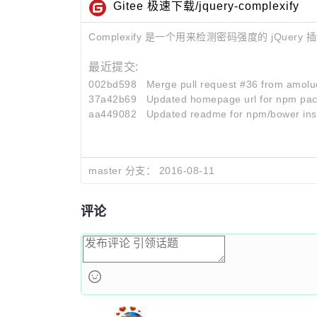
Gitee 极速下载/jquery-complexify
Complexify 是一个用来检测密码强度的 jQu
最近提交:
002bd598
Merge pull request #36 from amol
37a42b69
Updated homepage url for npm pa
aa449082
Updated readme for npm/bower inst
master 分支：
2016-08-11
评论