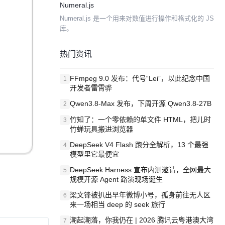
Numeral.js
1.6，1.8 填充物等支持。...
Numeral.js 是一个用来对数值进行操作和格式化的 JS
库。
热门资讯
FFmpeg 9.0 发布：代号“Lei”，以此纪念中国
1
开发者雷霄骅
Qwen3.8-Max 发布，下周开源 Qwen3.8-27B
2
竹知了：一个零依赖的单文件 HTML，把儿时
3
竹蝉玩具搬进浏览器
DeepSeek V4 Flash 跑分全解析，13 个最强
4
模型里它最便宜
DeepSeek Harness 宣布内测邀请，全网最大
5
规模开源 Agent 路演现场诞生
梁文锋被扒出早年微博小号，孤身前往无人区
6
来一场相当 deep 的 seek 旅行
潮起潮落，你我仍在 | 2026 腾讯云粤港澳大湾
7