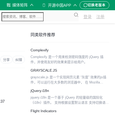
媒体矩阵
开源中国APP
切换老版本
登录
注册
同类软件推荐
Complexify
Complexify 是一个用来检测密码强度的 jQuery 插
分享
纠错
件，并使用友好的效果来提示给用户。
GRAYSCALE.JS
grayscale.js 是一个实现网页元素 “灰度” 效果的js插
件，可以运行在大多数的浏览器中， 在 Mozilla
Firefox 2/3, Safari4, IE6 / 7, Opera 9 ...
jQuery.i18n
jquery.i18n 是一个基于 jQuery 的轻量级的国际化
:37
（i18n）插件。 支持根据设置默认语言 支持切换语言
支持使用json文件存储翻译内容 可以根据用户自定义
Flight Indicators
的不同语言版本的 json...