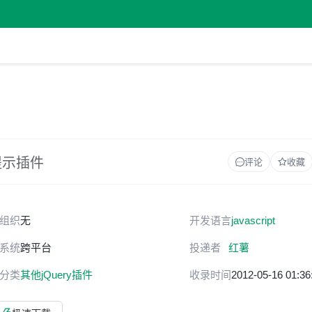
度提示插件
评论
收藏
组织
无
开发语言
javascript
系统
跨平台
投递者
红薯
分类
其他jQuery插件
收录时间
2012-05-16 01:36