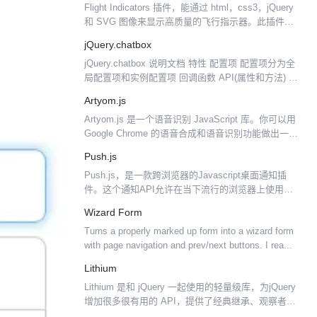
Flight Indicators 插件，能通过 html，css3，jQuery
和 SVG 图像来显示高质量的飞行指示器。此插件能
自定义和进行实时控制。未来会实现令损失的图像和
jQuery.chatbox
向量 SVG 的高质...
jQuery.chatbox 说明文档 特性 配置项 配置项分为全
局配置项和实例配置项 回调函数 API(属性和方法) 调
用方式
Artyom.js
Artyom.js 是一个语音识别 JavaScript 库。你可以用
Google Chrome 的语音合成和语音识别功能做出一些
很厉害的东西出来。你可以在 Web 应用内部开发自己
Push.js
的 Siri、G...
Push.js，是一款跨浏览器的Javascript桌面通知插
件。这个通知API允许在当下流行的浏览器上使用，
像Chrome, Safari, Firefox,和IE 9+。可以推送一个通
Wizard Form
知到用户桌面...
Turns a properly marked up form into a wizard form
with page navigation and prev/next buttons. I rea...
Lithium
Lithium 是和 jQuery 一起使用的轻量级库，为jQuery
增加很多很有用的 API，提供了经典继承、观察者
（发布、订阅者模式）、绑定、命名空间、IE8 JS