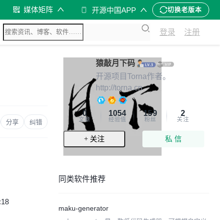
媒体矩阵
开源中国APP
切换老版本
登录
注册
猿敲月下码
开源项目Torna作者。
http://torna.cn
0
1054
159
2
文章
经验值
粉丝
关注
分享
纠错
+ 关注
私 信
同类软件推荐
:18
maku-generator