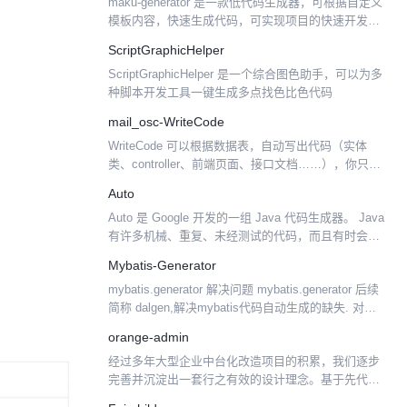
maku-generator 是一款低代码生成器，可根据自定义
模板内容，快速生成代码，可实现项目的快速开发、
上线，减少重复的代码编写，开发人员只需专注业务
ScriptGraphicHelper
逻辑即可。 开发文档：https://maku...
ScriptGraphicHelper 是一个综合图色助手，可以为多
种脚本开发工具一键生成多点找色比色代码
mail_osc-WriteCode
WriteCode 可以根据数据表，自动写出代码（实体
类、controller、前端页面、接口文档……），你只需
右键运行，鼠标点几下选择，就可完成整个操作。 不
Auto
必花精力学它，让它写出你想要的代码，减少...
Auto 是 Google 开发的一组 Java 代码生成器。 Java
有许多机械、重复、未经测试的代码，而且有时会出
现一些微妙的 Bug 。Auto 项目是自动执行这些类型
Mybatis-Generator
的任务的代码生成器的集合...
mybatis.generator 解决问题 mybatis.generator 后续
简称 dalgen,解决mybatis代码自动生成的缺失. 对比
其他代码生成工具 mybatis-generato...
orange-admin
经过多年大型企业中台化改造项目的积累，我们逐步
完善并沉淀出一套行之有效的设计理念。基于先代码
后 SQL 的原则，通过统一服务内与服务间的数据组装