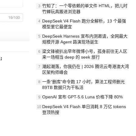
竹知了：一个零依赖的单文件 HTML，把儿时
3
竹蝉玩具搬进浏览器
DeepSeek V4 Flash 跑分全解析，13 个最强
4
模型里它最便宜
DeepSeek Harness 宣布内测邀请，全网最大
5
规模开源 Agent 路演现场诞生
梁文锋被扒出早年微博小号，孤身前往无人区
6
来一场相当 deep 的 seek 旅行
潮起潮落，你我仍在 | 2026 腾讯云粤港澳大湾
7
区架构师峰会
一条“删库”命令跑 17 小时，算法工程师删光
8
89TB 数据只为干私活
OpenAI 宣布 GPT-5.6 Luna 价格下降 80%
9
DeepSeek V4 Flash 单日消耗 8 万亿 tokens
10
登顶热搜