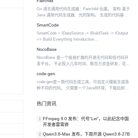
Fairchild
接口，使得我们的基础架构可以快速有效的应对微服
Go 语言通用代码生成器：Fairchild 仙童。 架构 基于
务系统的不...
Java 通用代码生成器：光的架构。 生成的代码基于
go 语言，使用 gin 作为 web 框架。目前支持
SmartCode
MariaDB 数据库。...
SmartCode = IDataSource -> IBuildTask -> IOutput
=> Build Everything Introduction
SmartCode.Generato...
NocoBase
NocoBase 是一个极易扩展的开源无代码和低代码开
发平台。 不必投入几年时间、数百万资金研发，花几
分钟时间部署 NocoBase，马上拥有一个私有、可
code-gen
控、极易扩展的无代码开发平台。 中文官网： h...
code-gen是一款代码生成工具，可自定义模板生成各
种不同的代码。 只需要一个Java8环境，下载后即可
运行使用。 步骤简单，只需配置一个数据源，然后勾
选模板即可生成代码。 默认提供了通用的实体类、...
热门资讯
FFmpeg 9.0 发布：代号“Lei”，以此纪念中国
1
开发者雷霄骅
Qwen3.8-Max 发布，下周开源 Qwen3.8-27B
2