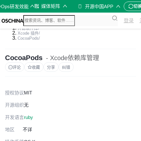
媒体矩阵
vOps研发效能
开源中国APP
切
登录
开源软件库
/
Xcode 插件
/
CocoaPods
/
CocoaPods
- Xcode依赖库管理
评论
收藏
分享
纠错
授权协议
MIT
开源组织
无
开发语言
ruby
地区
不详