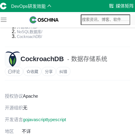
媒体矩阵
DevOps研发效能
开源软件库
/
NoSQL数据库
/
CockroachDB
/
CockroachDB
- 数据存储系统
评论
收藏
分享
纠错
授权协议
Apache
开源组织
无
开发语言
go
javascript
typescript
地区
不详