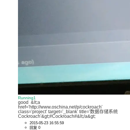
Running1
good  &lt;a 
href='http://www.oschina.net/p/cockroach' 
class='project' target='_blank' title='数据存储系统
Cockroach'&gt;#Cockroach#&lt;/a&gt;
2015-05-23 16:55:59
回复 0