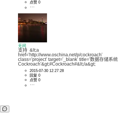
点赞 0
无间
支持  &lt;a 
href='http://www.oschina.net/p/cockroach' 
class='project' target='_blank' title='数据存储系统
Cockroach'&gt;#Cockroach#&lt;/a&gt;
2015-07-30 12:27:28
回复 0
点赞 0