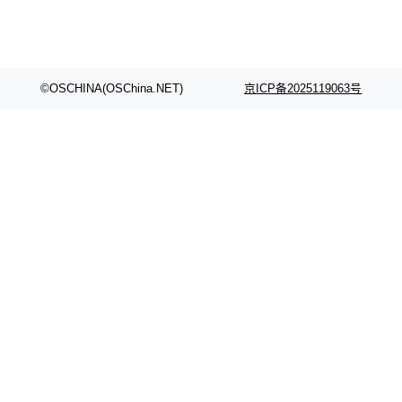
©OSCHINA(OSChina.NET)
京ICP备2025119063号