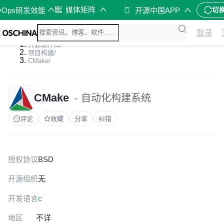
媒体矩阵
vOps研发效能
开源中国APP
切
登录
开源软件库
/
项目构建
/
CMake
/
CMake
- 自动化构建系统
评论
收藏
分享
纠错
授权协议
BSD
开源组织
无
开发语言
c
地区
不详