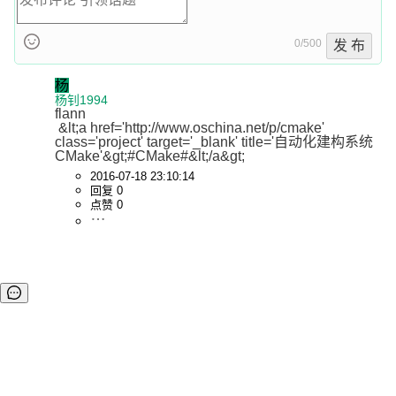
0/500
发 布
杨
杨钊1994
flann

 &lt;a href='http://www.oschina.net/p/cmake' 
class='project' target='_blank' title='自动化建构系统
CMake'&gt;#CMake#&lt;/a&gt;
2016-07-18 23:10:14
回复 0
点赞 0