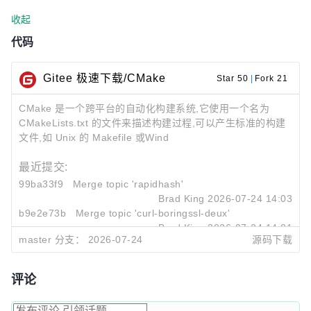
收起
代码
Gitee 极速下载/CMake
Star 50
|
Fork 21
CMake 是一个跨平台的自动化构建系统,它使用一个名为
CMakeLists.txt 的文件来描述构建过程,可以产生标准的构建
文件,如 Unix 的 Makefile 或Wind
最近提交:
99ba33f9
Merge topic 'rapidhash'
Brad King
2026-07-24 14:03
b9e2e73b
Merge topic 'curl-boringssl-deux'
Brad King
2026-07-24 14:01
master 分支：
2026-07-24
源码下载
af3db9d2
Merge branch 'release-4.4'
Brad King
2026-07-24 12:17
评论