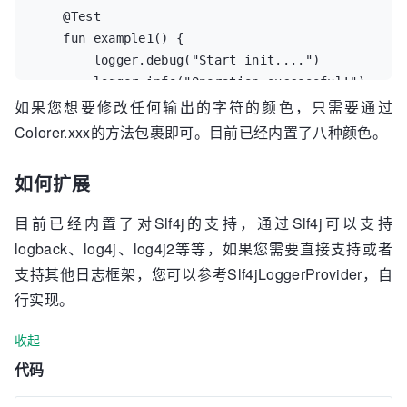
    @Test

    fun example1() {

        logger.debug("Start init....")

        logger.info("Operation successful!")

如果您想要修改任何输出的字符的颜色，只需要通过
        logger.warn("The value must be not nul.")

        logger.error("Unable to acquire lock!")

Colorer.xxx的方法包裹即可。目前已经内置了八种颜色。
    }

如何扩展
    @Test

    fun example2() {

目前已经内置了对Slf4j的支持，通过Slf4j可以支持
        logger.info("Please Wait.... ${Colorer.blu
logback、log4j、log4j2等等，如果您需要直接支持或者
        logger.info("Please Wait.... ${Colorer.yel
支持其他日志框架，您可以参考Slf4jLoggerProvider，自
        logger.info("Please Wait.... ${Colorer.red
行实现。
    }

收起
    @Test

    fun example3() {

代码
        val configuration = LoggerConfiguration()
