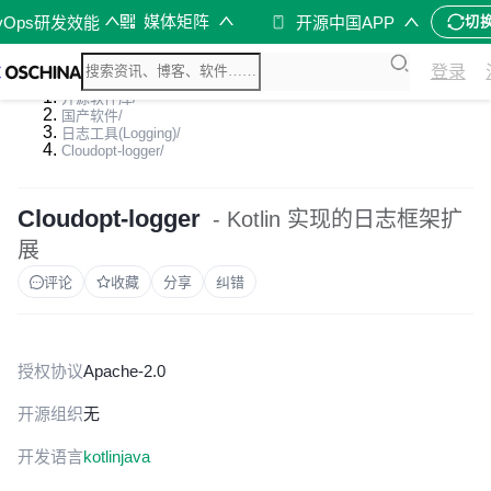
媒体矩阵
vOps研发效能
开源中国APP
切
登录
开源软件库
/
国产软件
/
日志工具(Logging)
/
Cloudopt-logger
/
Cloudopt-logger
- Kotlin 实现的日志框架扩
展
评论
收藏
分享
纠错
授权协议
Apache-2.0
开源组织
无
开发语言
kotlin
java