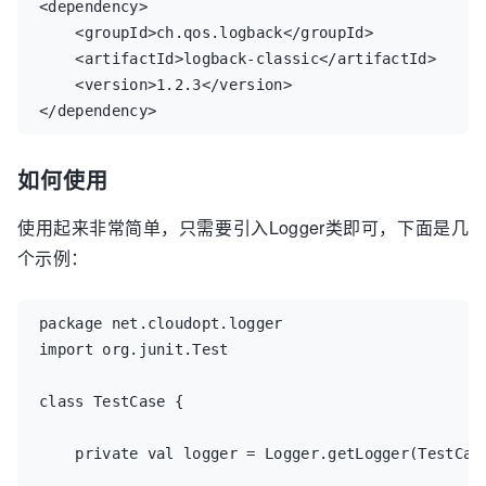
<dependency>

    <groupId>ch.qos.logback</groupId>

    <artifactId>logback-classic</artifactId>

    <version>1.2.3</version>

</dependency>
如何使用
使用起来非常简单，只需要引入Logger类即可，下面是几
个示例：
package net.cloudopt.logger

import org.junit.Test

class TestCase {

    private val logger = Logger.getLogger(TestCase