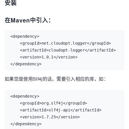
安装
在Maven中引入：
<dependency>

    <groupId>net.cloudopt.logger</groupId>

    <artifactId>cloudopt-logger</artifactId>

    <version>1.0.1</version>

</dependency>
如果您是使用Slf4j的话，需要引入相应的库，如：
<dependency>

    <groupId>org.slf4j</groupId>

    <artifactId>slf4j-api</artifactId>

    <version>1.7.25</version>

</dependency>
