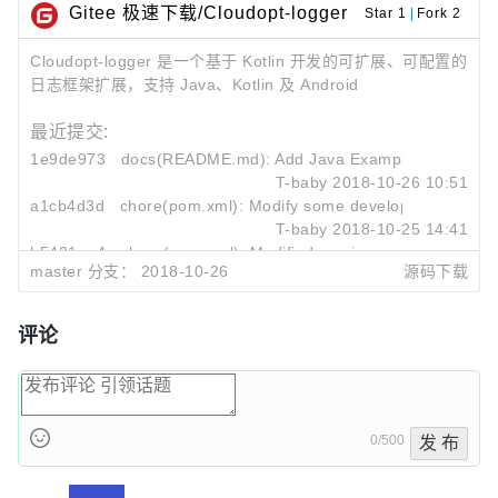
        configuration.run {

Gitee 极速下载/Cloudopt-logger
Star 1
|
Fork 2
            this.color = false

        }

Cloudopt-logger 是一个基于 Kotlin 开发的可扩展、可配置的
        Logger.configuration = configuration

日志框架扩展，支持 Java、Kotlin 及 Android
        example1()

最近提交:
    }

1e9de973
docs(README.md): Add Java Example
T-baby
2018-10-26 10:51
    @Test

a1cb4d3d
chore(pom.xml): Modify some developer informati
    fun example4() {

T-baby
2018-10-25 14:41
        val configuration = LoggerConfiguration()

b5421ae4
chore(pom.xml): Modified version number
        configuration.run {

master 分支：
2018-10-26
源码下载
T-baby
2018-10-25 10:34
            this.debugPrefix = "DEBUG"

            this.infoPrefix = "INFO"

评论
            this.warnPrefix = "WARN"

            this.errorPrefix = "ERROR"

        }

        Logger.configuration = configuration

0/500
发 布
        example1()

    }
