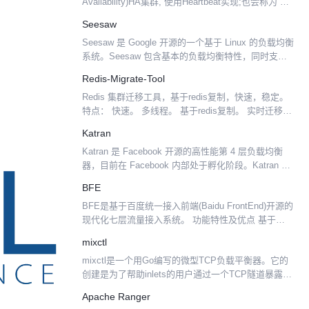
Availability)HA集群, 使用Heartbeat实现;也会称为”双
机热备”, “双机互备”, “双机”。 负载均衡群集(Load
Seesaw
Bala...
Seesaw 是 Google 开源的一个基于 Linux 的负载均衡
系统。Seesaw 包含基本的负载均衡特性，同时支持
一些高级的功能，诸如：anycast, Direct Server
Redis-Migrate-Tool
Retur...
Redis 集群迁移工具，基于redis复制，快速，稳定。
特点： 快速。 多线程。 基于redis复制。 实时迁移。
迁移过程中，源集群不影响对外提供服务。 异构迁
Katran
移。 支持Twemproxy集群，...
Katran 是 Facebook 开源的高性能第 4 层负载均衡
器，目前在 Facebook 内部处于孵化阶段。Katran 提
供了一个软件解决方案，用于使用称为 eXpress Data
BFE
Path...
BFE是基于百度统一接入前端(Baidu FrontEnd)开源的
现代化七层流量接入系统。 功能特性及优点 基于
Golang构建 基于内存安全语言构建无缓冲区溢出安全
mixctl
漏洞隐患；具备异常捕获容错处理能力...
mixctl是一个用Go编写的微型TCP负载平衡器。它的
创建是为了帮助inlets的用户通过一个TCP隧道暴露在
不同服务器上的多个服务。 mixctl在某些情况下可以
Apache Ranger
用来替代HAProxy、Traef...