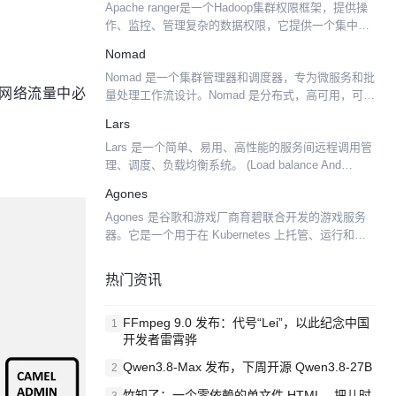
Apache ranger是一个Hadoop集群权限框架，提供操
作、监控、管理复杂的数据权限，它提供一个集中的
管理机制，管理基于yarn的Hadoop生态圈的所有数据
Nomad
权限。 Apache Ranger...
Nomad 是一个集群管理器和调度器，专为微服务和批
评网络流量中必
量处理工作流设计。Nomad 是分布式，高可用，可扩
展到跨数据中心和区域的数千个节点。 Nomad 提供
Lars
一个常规工作流跨基础设施部署应用。开发者使用...
Lars 是一个简单、易用、高性能的服务间远程调用管
理、调度、负载均衡系统。 (Load balance And
Remote service schedule System) 一、系统开发环
Agones
境: L...
Agones 是谷歌和游戏厂商育碧联合开发的游戏服务
器。它是一个用于在 Kubernetes 上托管、运行和扩
展专用游戏服务器的库。 谷歌在开发文档中表示未来
谷歌将会使用 Kubernetes 实现服...
热门资讯
FFmpeg 9.0 发布：代号“Lei”，以此纪念中国
1
开发者雷霄骅
Qwen3.8-Max 发布，下周开源 Qwen3.8-27B
2
竹知了：一个零依赖的单文件 HTML，把儿时