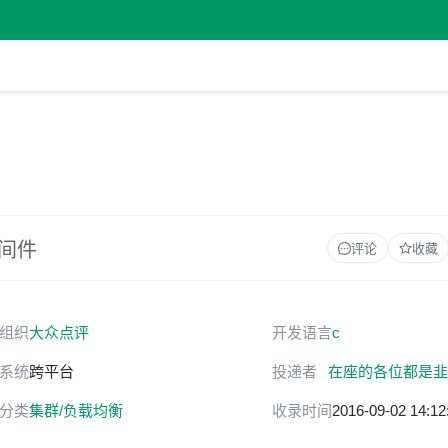
中间件
评论
收藏
组织
大众点评
开发语言
c
系统
跨平台
投递者
在座的各位都是韭
分类
集群/负载均衡
收录时间
2016-09-02 14:12