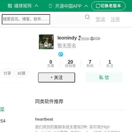
媒体矩阵
开源中国APP
切换老版本
登录
注册
leonindy
暂无签名
0
20
7
1
文章
经验值
粉丝
关注
分享
纠错
+ 关注
私 信
同类软件推荐
菜
heartbeat
:54
我们用到的集群系统主要就2种: 高可用(High