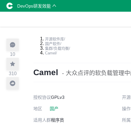
DevOps研发效能
开源软件库
/
国产软件
/
集群/负载均衡
/
Camel
/
10
Camel
- 大众点评的软负载管理
310
授权协议
GPLv3
开源
地区
国产
操作
适用人群
程序员
所属