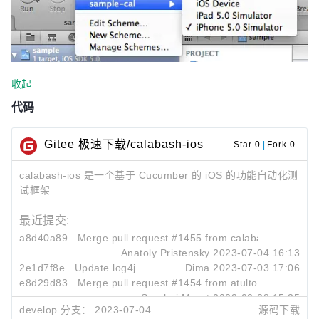
收起
代码
Gitee 极速下载/calabash-ios
Star 0
|
Fork 0
calabash-ios 是一个基于 Cucumber 的 iOS 的功能自动化测
试框架
最近提交:
a8d40a89
Merge pull request #1455 from calabash/update-l
Anatoly Pristensky
2023-07-04 16:13
2e1d7f8e
Update log4j
Dima
2023-07-03 17:06
e8d29d83
Merge pull request #1454 from atultomarDS/deve
Serghei Moret
2023-02-28 15:35
develop 分支：
2023-07-04
源码下载