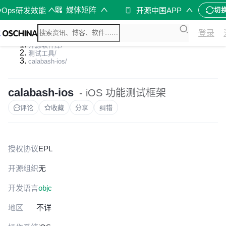
媒体矩阵
vOps研发效能
开源中国APP
切
登录
开源软件库
/
测试工具
/
calabash-ios
/
calabash-ios
- iOS 功能测试框架
评论
收藏
分享
纠错
授权协议
EPL
开源组织
无
开发语言
objc
地区
不详