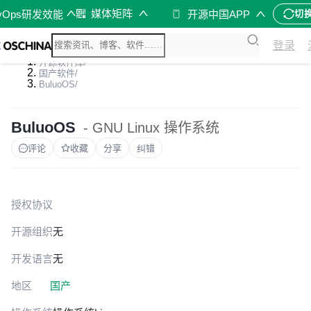
媒体矩阵
vOps研发效能
开源中国APP
切
登录
开源软件库
/
国产软件
/
BuluoOS
/
BuluoOS
- GNU Linux 操作系统
评论
收藏
分享
纠错
授权协议
开源组织
无
开发语言
无
地区
国产