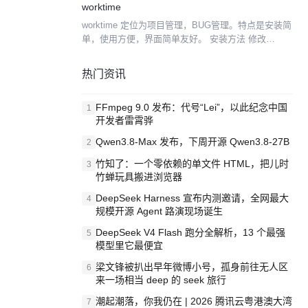
worktime
放，易于集成，...
worktime 定位为项目管理，BUG管理。特点是安装简
单，使用方便，界面简单友好。 安装方法 修改
Config/Config_Common.php 中的配置，应用名称和
数据库名 在浏览器中访问 h...
热门资讯
FFmpeg 9.0 发布：代号“Lei”，以此纪念中国
1
开发者雷霄骅
Qwen3.8-Max 发布，下周开源 Qwen3.8-27B
2
竹知了：一个零依赖的单文件 HTML，把儿时
3
竹蝉玩具搬进浏览器
DeepSeek Harness 宣布内测邀请，全网最大
4
规模开源 Agent 路演现场诞生
DeepSeek V4 Flash 跑分全解析，13 个最强
5
模型里它最便宜
梁文锋被扒出早年微博小号，孤身前往无人区
6
来一场相当 deep 的 seek 旅行
潮起潮落，你我仍在 | 2026 腾讯云粤港澳大湾
7