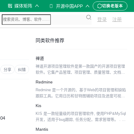
媒体矩阵
开源中国APP
切换老版本
登录
注册
同类软件推荐
禅道
禅道开源项目管理软件是第一款国产的开源项目管理
分享
纠错
软件。它集产品管理、项目管理、质量管理、文档管
理、 组织管理和事务管理于一体，是一款专业的研发
Redmine
项目管理软件，完整地覆盖了项目管理的核心流程。
Redmine 是一个开源的、基于Web的项目管理和缺陷
此外，该软件的...
跟踪工具。它用日历和甘特图辅助项目及进度可视化
显示。同时它又支持多项目管理。Redmine是一个自
Kis
由开放 源码软件解决方案，它提供集成的项目管理...
KIS 是一款轻量级的项目管理软件, 使用PHP&MySql
:04
开发，适用于bug跟踪, 任务分配，需求管理等。 . 功
能丰富 . 简单易用 . 图形化定制工作流 . 免费,开源
Mantis