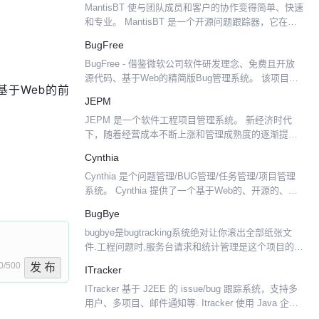
MantisBT 使与团队成员和客户的协作变得简单、快速
和专业。 MantisBT 是一个开源问题跟踪器，它在简
单性和功能之间提供了微妙的平衡。 用户可以在几分
BugFree
钟内开始并开始管理他们的项目，同时与他们...
BugFree - 借鉴微软公司软件研发理念、免费且开放
源代码、基于Web的精简版Bug管理系统。 该项目已
建基于Web的前
停止维护，开发团队做了新的禅道项目。
JEPM
JEPM 是一个软件工程项目管理系统。 新经济时代
下，随着经营成本不断上涨和管理成熟度的逐渐提
升，精细化管理成为企业必修课之一。对于企业而
Cynthia
言，制定清晰规范的项目工时管理更为重中之重。管
Cynthia 是个问题管理/BUG管理/任务管理/项目管理
理项目准时又高效...
系统。 Cynthia 提供了一个基于Web的、开源的、跨
平台的软件项目管理和问题管理的解决方案。通过极
BugBye
大的灵活度，实现了特殊性和普遍性的统...
bugbye是bugtracking系统绝对让你滚出全部纸张文
件.工程问题时,服务台请求和统计管理是这个项目的主
要特色。
0/500
发 布
ITracker
ITracker 基于 J2EE 的 issue/bug 跟踪系统，支持多
用户、多项目、邮件通知等. Itracker 使用 Java 企业
技术构建的。适用于各种项目的专业，易于使用，开