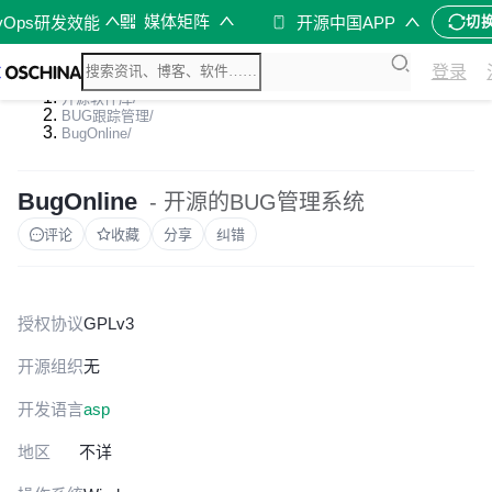
媒体矩阵
vOps研发效能
开源中国APP
切
登录
开源软件库
/
BUG跟踪管理
/
BugOnline
/
BugOnline
- 开源的BUG管理系统
评论
收藏
分享
纠错
授权协议
GPLv3
开源组织
无
开发语言
asp
地区
不详