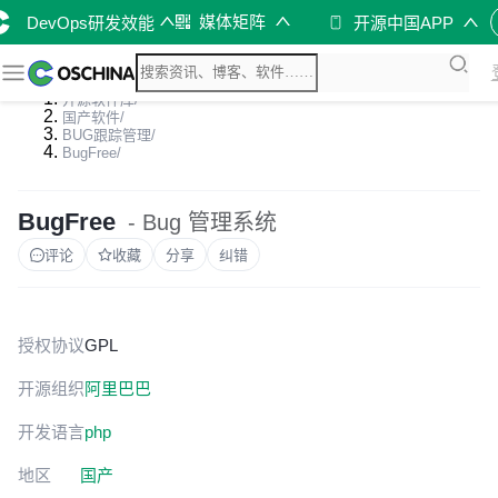
媒体矩阵
DevOps研发效能
开源中国APP
开源软件库
/
国产软件
/
BUG跟踪管理
/
BugFree
/
BugFree
- Bug 管理系统
评论
收藏
分享
纠错
授权协议
GPL
开源组织
阿里巴巴
开发语言
php
地区
国产