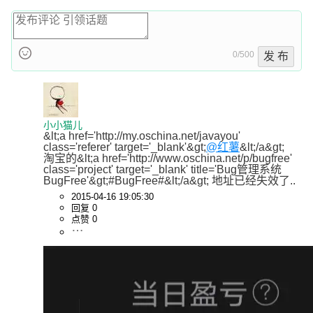
0/500
发 布
小小猫儿
&lt;a href='http://my.oschina.net/javayou' 
class='referer' target='_blank'&gt;
@红薯
&lt;/a&gt;  
淘宝的&lt;a href='http://www.oschina.net/p/bugfree' 
class='project' target='_blank' title='Bug管理系统
BugFree'&gt;#BugFree#&lt;/a&gt; 地址已经失效了..
2015-04-16 19:05:30
回复 0
点赞 0