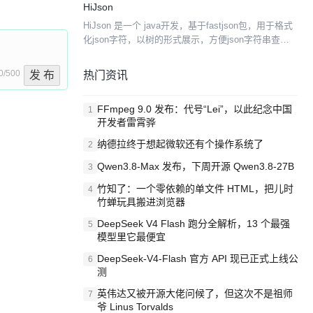
HiJson
成器更快，包括jackso...
HiJson 是一个 java开发，基于fastjson包，用于格式
化json字符，以树的形式展示，方便json字符串查
看，支持各种常用操作，支持多标签！
0/500
热门资讯
发 布
FFmpeg 9.0 发布：代号“Lei”，以此纪念中国
1
开发者雷霄骅
纳德拉终于想起微软还有个操作系统了
2
Qwen3.8-Max 发布，下周开源 Qwen3.8-27B
3
竹知了：一个零依赖的单文件 HTML，把儿时
4
竹蝉玩具搬进浏览器
DeepSeek V4 Flash 跑分全解析，13 个最强
5
模型里它最便宜
DeepSeek-V4-Flash 官方 API 现已正式上线公
6
测
英伟达又被开源大佬问候了，但这次不是祖师
7
爷 Linus Torvalds