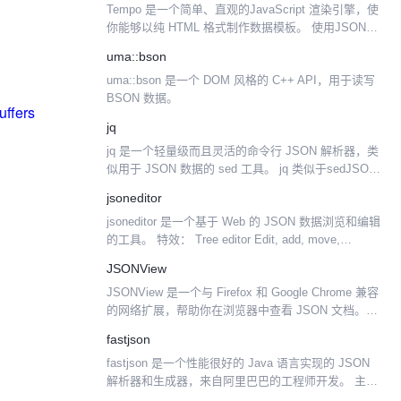
Tempo 是一个简单、直观的JavaScript 渲染引擎，使
你能够以纯 HTML 格式制作数据模板。 使用JSON作
为数据源时经常是会在JS中解析JSON，然后拼成
uma::bson
HTML呈现数据。而 Tempo...
uma::bson 是一个 DOM 风格的 C++ API，用于读写
BSON 数据。
uffers
jq
jq 是一个轻量级而且灵活的命令行 JSON 解析器，类
似用于 JSON 数据的 sed 工具。 jq 类似于sedJSON
数据，可以使用它来进行切片、过滤、映射和转换结
jsoneditor
构化数据，与使用sed、aw...
jsoneditor 是一个基于 Web 的 JSON 数据浏览和编辑
的工具。 特效： Tree editor Edit, add, move,
remove, and duplicate field...
JSONView
JSONView 是一个与 Firefox 和 Google Chrome 兼容
的网络扩展，帮助你在浏览器中查看 JSON 文档。
Install for Firefox Install for Ch...
fastjson
fastjson 是一个性能很好的 Java 语言实现的 JSON
解析器和生成器，来自阿里巴巴的工程师开发。 主要
特点： 快速FAST (比其它任何基于Java的解析器和生