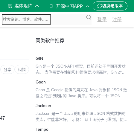
媒体矩阵
开源中国APP
切换老版本
登录
注册
同类软件推荐
GIN
Gin 是一个 JSON-API 框架，目前还处于早期开发状
分享
纠错
态。 当你需要在性能和伸缩性要求很高时，Gin 对你
会很有帮助。它运行于 OpenResty ，使用 Lua 编
Gson
写。 下面是一个简单的 Gi...
Gson 是 Google 提供的用来在 Java 对象和 JSON 数
据之间进行映射的 Java 类库。可以将一个 JSON 字
符串转成一个 Java 对象，或者反过来。 示例代码：
Jackson
Gson gs...
Jackson 是一个 Java 的用来处理 JSON 格式数据的
:47
类库，性能非常好。 示例： 从上面例子可看到，使用
也是非常的方便。
Tempo