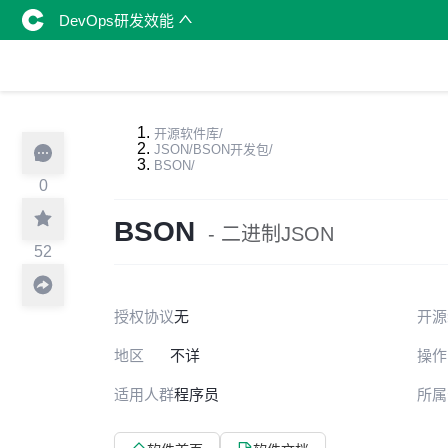
DevOps研发效能
开源软件库
/
JSON/BSON开发包
/
BSON
/
0
BSON
- 二进制JSON
52
授权协议
无
开源
地区
不详
操作
适用人群
程序员
所属