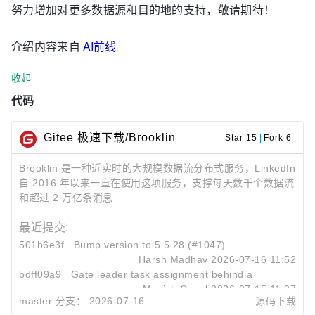
努力增加对更多数据源和目的地的支持，敬请期待！
介绍内容来自
AI前线
收起
代码
Gitee 极速下载/Brooklin
Star 15
|
Fork 6
Brooklin 是一种近实时的大规模数据流分布式服务，LinkedIn
自 2016 年以来一直在使用这项服务，支撑每天数千个数据流
和超过 2 万亿条消息
最近提交:
501b6e3f
Bump version to 5.5.28 (#1047)
Harsh Madhav
2026-07-16 11:52
bdff09a9
Gate leader task assignment behind a dynamic Zoo
Manish Goyal
2026-07-15 11:37
master 分支：
2026-07-16
源码下载
13b907a6
Add observability logs for load-based partition as