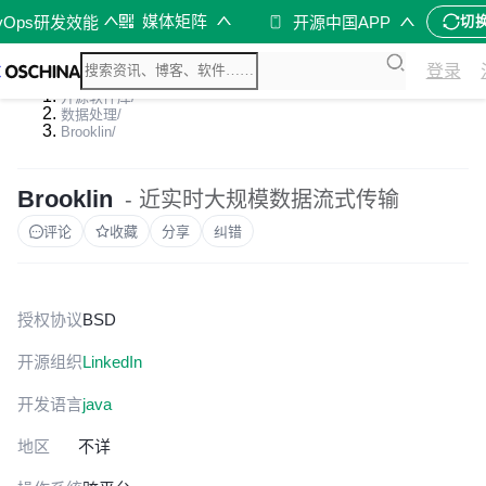
媒体矩阵
vOps研发效能
开源中国APP
切
登录
开源软件库
/
数据处理
/
Brooklin
/
Brooklin
- 近实时大规模数据流式传输
评论
收藏
分享
纠错
授权协议
BSD
开源组织
LinkedIn
开发语言
java
地区
不详