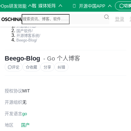
媒体矩阵
vOps研发效能
开源中国APP
切
登录
开源软件库
/
国产软件
/
开源博客系统
/
Beego-Blog
/
Beego-Blog
- Go 个人博客
评论
收藏
分享
纠错
授权协议
MIT
开源组织
无
开发语言
go
地区
国产