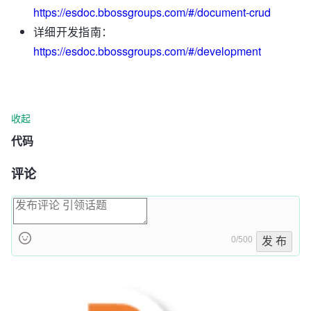
https://esdoc.bbossgroups.com/#/document-crud
详细开发指南：
https://esdoc.bbossgroups.com/#/development
收起
代码
评论
0/500
发 布