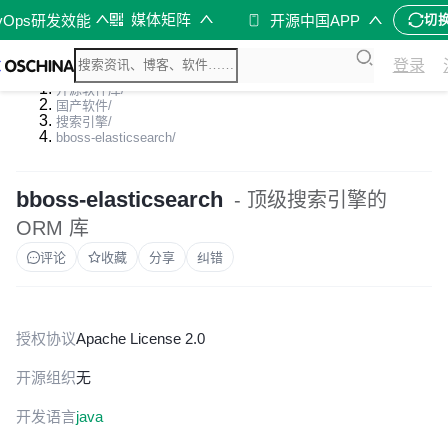
媒体矩阵
vOps研发效能
开源中国APP
切
登录
开源软件库
/
国产软件
/
搜索引擎
/
bboss-elasticsearch
/
bboss-elasticsearch
- 顶级搜索引擎的
ORM 库
评论
收藏
分享
纠错
授权协议
Apache License 2.0
开源组织
无
开发语言
java