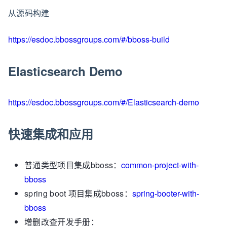
从源码构建
https://esdoc.bbossgroups.com/#/bboss-build
Elasticsearch Demo
https://esdoc.bbossgroups.com/#/Elasticsearch-demo
快速集成和应用
普通类型项目集成bboss：
common-project-with-
bboss
spring boot 项目集成bboss：
spring-booter-with-
bboss
增删改查开发手册：