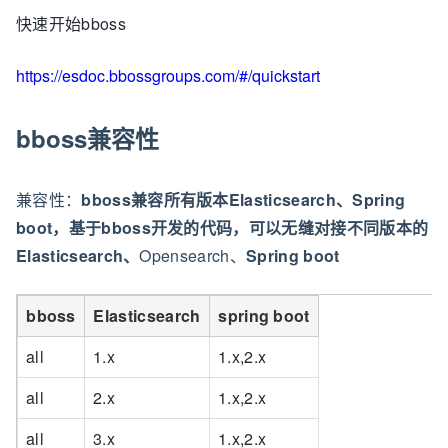
快速开始bboss
https://esdoc.bbossgroups.com/#/quickstart
bboss兼容性
兼容性：
bboss兼容所有版本Elasticsearch、Spring
boot，基于bboss开发的代码，可以无缝对接不同版本的
Elasticsearch、
Opensearch、
Spring boot
bboss
Elasticsearch
spring boot
all
1.x
1.x,2.x
all
2.x
1.x,2.x
all
3.x
1.x,2.x