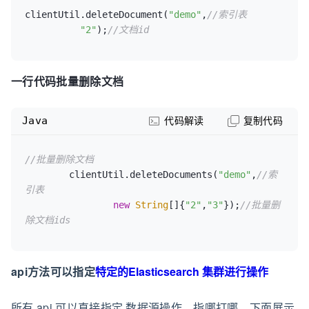
//获取当前页结果对象列表
clientUtil.deleteDocument(
"demo"
,
//索引表
        List<Map> demos = data.getDatas();

"2"
);
//文档id
//获取匹配的总记录数
long
totalSize
=
 data.getTotalSize();
一行代码批量删除文档
Java
代码解读
复制代码
//批量删除文档
        clientUtil.deleteDocuments(
"demo"
,
//索
引表
new
String
[]{
"2"
,
"3"
});
//批量删
除文档ids
api方法可以指定
特定的Elasticsearch 集群进行操作
所有 api 可以直接指定 数据源操作，指哪打哪，下面展示