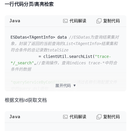
一行代码分页/高亮检索
Java
代码解读
复制代码
ESDatas<TAgentInfo> data 
//ESDatas为查询结果集对
象，封装了返回的当前查询的List<TAgentInfo>结果集和
符合条件的总记录数totalSize
            = clientUtil.searchList(
"trace-
*/_search"
,
//查询操作，查询indices trace-*中符合
条件的数据
"queryServiceByCondition"
,
//通过名称引用配置文件
展开代码
▼
中的query dsl语句
根据文档id获取文档
traceExtraCriteria,
//查询条件封装对象
TAgentInfo.class);
//指定返回的po对象类型，po对象中
Java
代码解读
复制代码
的属性与indices表中的文档filed名称保持一致
//获取当前页结果对象列表