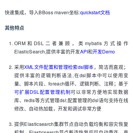
clientUtil.searchListWithCluster(datasourceName2,
//
指定操作的Elasticsearch集群数据源名称
快速集成，导入BBoss maven坐标:
quickstart文档
"demo2/_search"
,
//demo为索引
表，_search为检索操作action
其他特点
"searchDatas"
,
//esmapper/demo7.xml
中定义的dsl语句
            params,
//变量参数
ORM和DSL二者兼顾，类mybatis方式操作
            Demo.class);
//返回的文档封装对象类型
ElasticSearch,提供丰富的开发
API
和
开发Demo
采用
XML文件配置和管理检索dsl脚本
，简洁而直观；
提供丰富的逻辑判断语法,在dsl脚本中可以使用变
量、脚本片段、foreach循环、逻辑判断、注释；基于
可扩展DSL配置管理机制
可以非常方便地实现数据
库、redis等方式管理dsl;配置管理的dsl语句支持在线
修改、自动热加载，开发和调试非常方便
提供Elasticsearch集群节点自动负载均衡和容灾恢复
机制，Elasticsearch节点断连恢复后可自动重连，高