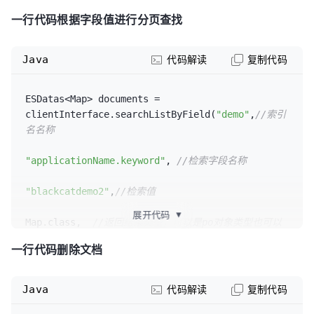
clientInterface.getDocumentByField(
"demo"
,
"applicat
一行代码根据字段值进行分页查找
Java
代码解读
复制代码
ESDatas<Map> documents = 
clientInterface.searchListByField(
"demo"
,
//索引
名名称
"applicationName.keyword"
, 
//检索字段名称
"blackcatdemo2"
,
//检索值
展开代码
▼
Map.class,  
//返回结果类型，可以是po对象类型也可以
是map类型
一行代码删除文档
0
,  
//分页起始位置
10
); 
Java
代码解读
复制代码
//分页每页记录数