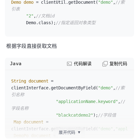
Demo
demo
=
 clientUtil.getDocument(
"demo"
,
//索
        List<TAgentInfo> demos = 
引表
data.getDatas();

"2"
,
//文档id
//获取总记录数
      Demo.class);
//指定返回对象类型
long
totalSize
=
 data.getTotalSize();
根据字段直接获取文档
Java
代码解读
复制代码
String
document
=
clientInterface.getDocumentByField(
"demo"
,
//索
引名称
"applicationName.keyword"
,
//
字段名称
"blackcatdemo2"
);
//字段值
Map
document
=
clientInterface.getDocumentByField(
"demo"
,
"applicat
展开代码
▼
DemoPo
document
=