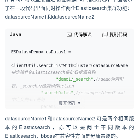
了在一段代码里面同时操作两个Elasticsearch集群功能：
datasourceName1和datasourceName2
Java
代码解读
复制代码
ESDatas<Demo> esDatas1 = 

clientUtil.searchListWithCluster(datasourceName1,
//
指定操作的Elasticsearch集群数据源名称
"demo1/_search"
,
//demo为索引
表，_search为检索操作action
"searchDatas"
,
//esmapper/demo7.xml
中定义的dsl语句
展开代码
▼
            params,
//变量参数
            Demo.class);
//返回的文档封装对象类型
datasourceName1和datasourceName2 可是两个相同版
本的Elasticsearch，亦可以是两个不同版本的
ESDatas<Demo> esDatas2 = 

Elasticsearch，bboss在兼容性方面是毋庸置疑的。