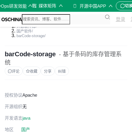
媒体矩阵
vOps研发效能
开源中国APP
切
登录
开源软件库
/
国产软件
/
barCode-storage
/
barCode-storage
- 基于条码的库存管理系
统
评论
收藏
分享
纠错
授权协议
Apache
开源组织
无
开发语言
java
地区
国产