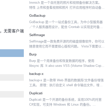
Immich 是一个自托管的照片和视频备份解决方案。
特性 上传和查看视频和照片 打开应用程序时自动备份
将照片和视频下载到本地设备 多用户支持 共享相册
GoBackup
支持 RAW（HEIC、HEIF、DNG、A...
GoBackup 是一个一站式备份工具，为中小型服务器
／个人服务器而设计，配合 Crontab 以实现定时备份
备份，无需客户端
的目的。 使用 GoBackup 你可以通过一个简单的配置
SelfImage
文件，一次（执行一个命令）将服务...
SelfImage是一款免费开源的的磁盘镜像软件，你可以
随意使用它而不需要担心版权问题。 Vista下需要以管
理员身份运行，否则无法正常使用。和ghost不同，这
Burp
个软件运行在windows下，相对来说...
Burp 是一个用来备份和恢复数据的程序，使用
libsync 库. It also uses VSS (Volume Shadow Copy
Service) to make snapshots w...
backup-x
backup-x 是一款带 Web 界面的数据库/文件备份增强
工具。 原理：执行自定义 shell 命令输出文件，增强
备份功能。 同时支持: 文件、mysql、postgres... 支
Duplicati
持自定义命令 ...
Duplicati 是一个开源的备份系统，采用100%的托管
C#实现，可支持 Windows 和 Linux 的备份。
Duplicati是一個可在Linux/Windows下使用的開源軟