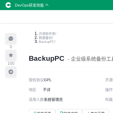
DevOps研发效能
开源软件库
/
数据备份
/
BackupPC
/
0
BackupPC
- 企业级系统备份工
100
授权协议
GPL
开源
地区
不详
操作
适用人群
系统管理员
所属