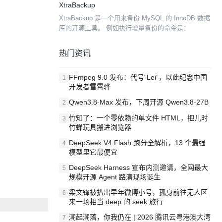
XtraBackup
體，可以將檔...
XtraBackup 是一个用来备份 MySQL 的 InnoDB 数据
库的开源工具。 例如执行增量备份的命令是：
热门资讯
FFmpeg 9.0 发布：代号“Lei”，以此纪念中国
1
开发者雷霄骅
Qwen3.8-Max 发布，下周开源 Qwen3.8-27B
2
竹知了：一个零依赖的单文件 HTML，把儿时
3
竹蝉玩具搬进浏览器
DeepSeek V4 Flash 跑分全解析，13 个最强
4
模型里它最便宜
DeepSeek Harness 宣布内测邀请，全网最大
5
规模开源 Agent 路演现场诞生
梁文锋被扒出早年微博小号，孤身前往无人区
6
来一场相当 deep 的 seek 旅行
潮起潮落，你我仍在 | 2026 腾讯云粤港澳大湾
7