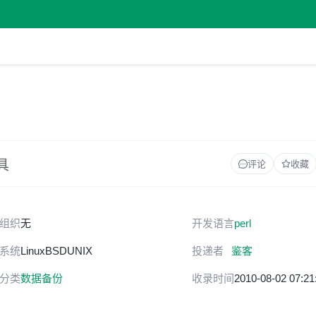
具
评论
收藏
组织
无
开发语言
perl
系统
Linux
BSD
UNIX
投递者
鉴客
分类
数据备份
收录时间
2010-08-02 07:21