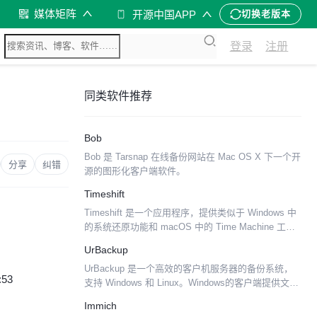
媒体矩阵
开源中国APP
切换老版本
登录
注册
同类软件推荐
Bob
Bob 是 Tarsnap 在线备份网站在 Mac OS X 下一个开
分享
纠错
源的图形化客户端软件。
Timeshift
Timeshift 是一个应用程序，提供类似于 Windows 中
的系统还原功能和 macOS 中的 Time Machine 工具
的功能。Timeshift 通过定期对文件系统进行增量快照
UrBackup
来保护你的...
UrBackup 是一个高效的客户机服务器的备份系统，
:53
支持 Windows 和 Linux。Windows的客户端提供文件
和完整分区映像的备份，支持增量和完整备份，并把
Immich
数据传输到基于Windows和L...