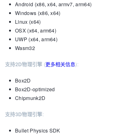
Android (x86, x64, armv7, arm64)
Windows (x86, x64)
Linux (x64)
OSX (x64, arm64)
UWP (x64, arm64)
Wasm32
支持2D物理引擎
(
更多相关信息
):
Box2D
Box2D-optimized
Chipmunk2D
支持3D物理引擎
:
Bullet Physics SDK