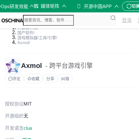
媒体矩阵
vOps研发效能
开源中国APP
切
登录
开源软件库
/
国产软件
/
游戏模拟器/工具/引擎
/
Axmol
/
Axmol
- 跨平台游戏引擎
评论
收藏
分享
纠错
授权协议
MIT
开源组织
无
开发语言
c
lua