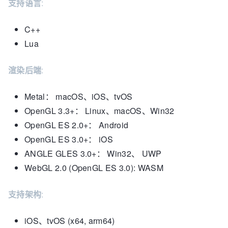
支持语言
:
C++
Lua
渲染后端
:
Metal： macOS、iOS、tvOS
OpenGL 3.3+： Linux、macOS、Win32
OpenGL ES 2.0+： Android
OpenGL ES 3.0+： iOS
ANGLE GLES 3.0+： Win32、 UWP
WebGL 2.0 (OpenGL ES 3.0): WASM
支持架构
:
iOS、tvOS (x64, arm64)