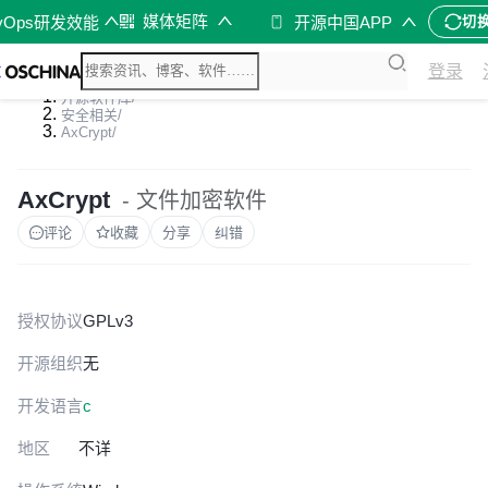
媒体矩阵
vOps研发效能
开源中国APP
切
登录
开源软件库
/
安全相关
/
AxCrypt
/
AxCrypt
- 文件加密软件
评论
收藏
分享
纠错
授权协议
GPLv3
开源组织
无
开发语言
c
地区
不详