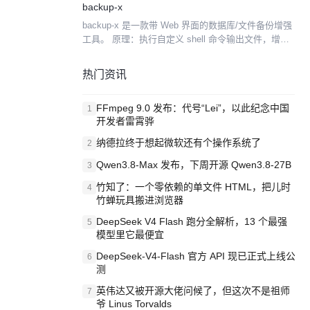
backup-x
backup-x 是一款带 Web 界面的数据库/文件备份增强
工具。 原理：执行自定义 shell 命令输出文件，增强
备份功能。 同时支持: 文件、mysql、postgres... 支
持自定义命令 ...
热门资讯
FFmpeg 9.0 发布：代号“Lei”，以此纪念中国
1
开发者雷霄骅
纳德拉终于想起微软还有个操作系统了
2
Qwen3.8-Max 发布，下周开源 Qwen3.8-27B
3
竹知了：一个零依赖的单文件 HTML，把儿时
4
竹蝉玩具搬进浏览器
DeepSeek V4 Flash 跑分全解析，13 个最强
5
模型里它最便宜
DeepSeek-V4-Flash 官方 API 现已正式上线公
6
测
英伟达又被开源大佬问候了，但这次不是祖师
7
爷 Linus Torvalds