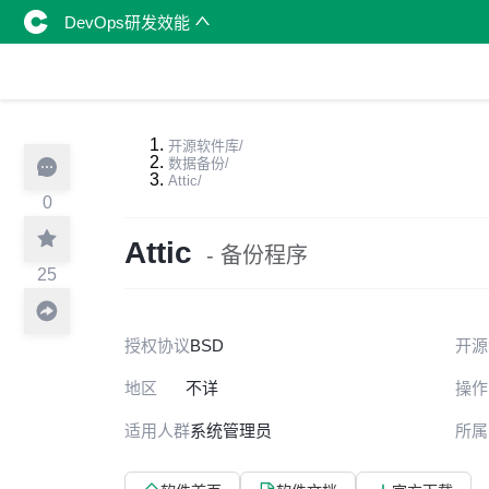
DevOps研发效能
开源软件库
/
数据备份
/
Attic
/
0
Attic
- 备份程序
25
授权协议
BSD
开源
地区
不详
操作
适用人群
系统管理员
所属