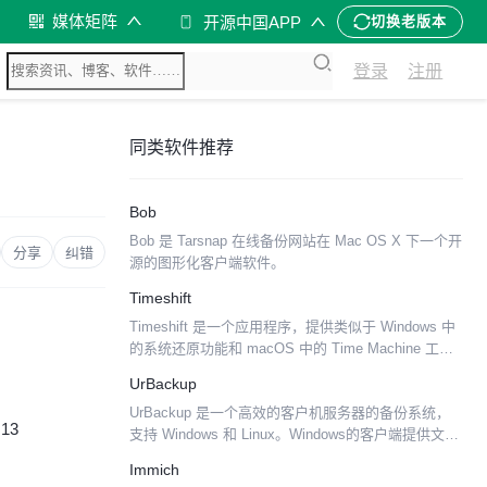
媒体矩阵
开源中国APP
切换老版本
登录
注册
同类软件推荐
Bob
Bob 是 Tarsnap 在线备份网站在 Mac OS X 下一个开
分享
纠错
源的图形化客户端软件。
Timeshift
Timeshift 是一个应用程序，提供类似于 Windows 中
的系统还原功能和 macOS 中的 Time Machine 工具
的功能。Timeshift 通过定期对文件系统进行增量快照
UrBackup
来保护你的...
UrBackup 是一个高效的客户机服务器的备份系统，
:13
支持 Windows 和 Linux。Windows的客户端提供文件
和完整分区映像的备份，支持增量和完整备份，并把
Immich
数据传输到基于Windows和L...