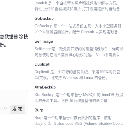
Immich 是一个自托管的照片和视频备份解决方案。
特性 上传和查看视频和照片 打开应用程序时自动备份
将照片和视频下载到本地设备 多用户支持 共享相册
GoBackup
支持 RAW（HEIC、HEIF、DNG、A...
GoBackup 是一个一站式备份工具，为中小型服务器
／个人服务器而设计，配合 Crontab 以实现定时备份
重复数据删除技
的目的。 使用 GoBackup 你可以通过一个简单的配置
SelfImage
备份。
文件，一次（执行一个命令）将服务...
SelfImage是一款免费开源的的磁盘镜像软件，你可以
随意使用它而不需要担心版权问题。 Vista下需要以管
理员身份运行，否则无法正常使用。和ghost不同，这
Duplicati
个软件运行在windows下，相对来说...
Duplicati 是一个开源的备份系统，采用100%的托管
C#实现，可支持 Windows 和 Linux 的备份。
Duplicati是一個可在Linux/Windows下使用的開源軟
XtraBackup
體，可以將檔...
XtraBackup 是一个用来备份 MySQL 的 InnoDB 数据
库的开源工具。 例如执行增量备份的命令是：
0/500
发 布
Burp
Burp 是一个用来备份和恢复数据的程序，使用
libsync 库. It also uses VSS (Volume Shadow Copy
Service) to make snapshots w...