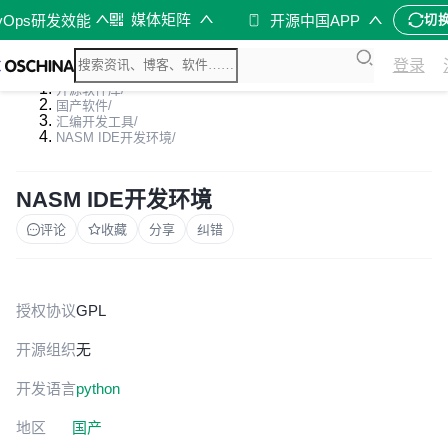
媒体矩阵
vOps研发效能
开源中国APP
切
登录
开源软件库
/
国产软件
/
汇编开发工具
/
NASM IDE开发环境
/
NASM IDE开发环境
评论
收藏
分享
纠错
授权协议
GPL
开源组织
无
开发语言
python
地区
国产