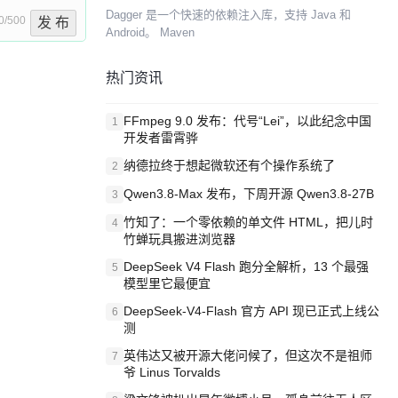
Dagger 是一个快速的依赖注入库，支持 Java 和
0/500
发 布
Android。 Maven
热门资讯
FFmpeg 9.0 发布：代号“Lei”，以此纪念中国
1
开发者雷霄骅
纳德拉终于想起微软还有个操作系统了
2
Qwen3.8-Max 发布，下周开源 Qwen3.8-27B
3
竹知了：一个零依赖的单文件 HTML，把儿时
4
竹蝉玩具搬进浏览器
DeepSeek V4 Flash 跑分全解析，13 个最强
5
模型里它最便宜
DeepSeek-V4-Flash 官方 API 现已正式上线公
6
测
英伟达又被开源大佬问候了，但这次不是祖师
7
爷 Linus Torvalds