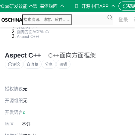
媒体矩阵
vOps研发效能
开源中国APP
切
登录
开源软件库
/
面向方面AOP/IoC
/
Aspect C++
/
Aspect C++
- C++面向方面框架
评论
收藏
分享
纠错
授权协议
无
开源组织
无
开发语言
c
地区
不详