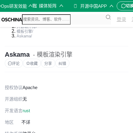
媒体矩阵
vOps研发效能
开源中国APP
切
登录
开源软件库
/
模板引擎
/
Askama
/
Askama
- 模板渲染引擎
评论
收藏
分享
纠错
授权协议
Apache
开源组织
无
开发语言
rust
地区
不详