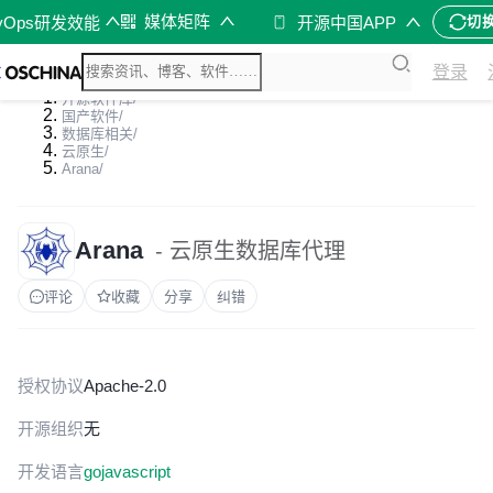
媒体矩阵
vOps研发效能
开源中国APP
切
登录
开源软件库
/
国产软件
/
数据库相关
/
云原生
/
Arana
/
Arana
- 云原生数据库代理
评论
收藏
分享
纠错
授权协议
Apache-2.0
开源组织
无
开发语言
go
javascript