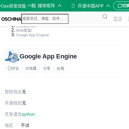
媒体矩阵
vOps研发效能
开源中国APP
切
登录
开源软件库
/
Web框架
/
Google App Engine
/
Google App Engine
评论
收藏
分享
纠错
授权协议
无
开源组织
无
开发语言
python
地区
不详