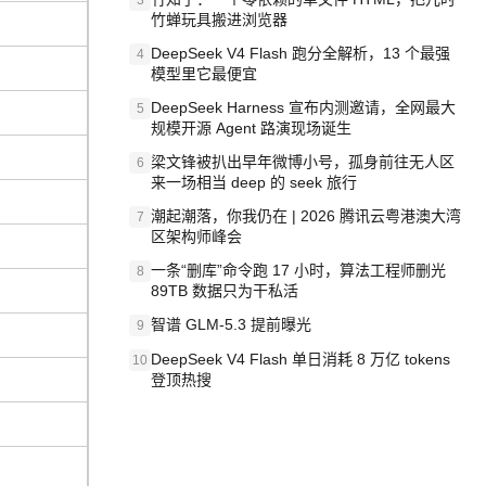
3
竹蝉玩具搬进浏览器
DeepSeek V4 Flash 跑分全解析，13 个最强
4
模型里它最便宜
DeepSeek Harness 宣布内测邀请，全网最大
5
规模开源 Agent 路演现场诞生
梁文锋被扒出早年微博小号，孤身前往无人区
6
来一场相当 deep 的 seek 旅行
潮起潮落，你我仍在 | 2026 腾讯云粤港澳大湾
7
区架构师峰会
一条“删库”命令跑 17 小时，算法工程师删光
8
89TB 数据只为干私活
智谱 GLM-5.3 提前曝光
9
DeepSeek V4 Flash 单日消耗 8 万亿 tokens
10
登顶热搜