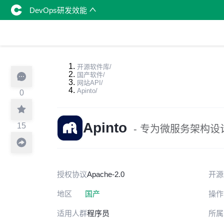
DevOps研发效能
开源软件库
/
国产软件
/
网站API
/
Apinto
/
0
Apinto
15
- 专为微服务架构设计
授权协议
Apache-2.0
开源
地区
国产
操作
适用人群
程序员
所属