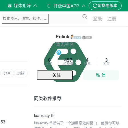
媒体矩阵
开源中国APP
切换老版本
登录
注册
Eolink
暂无签名
0
457
4
3
文章
经验值
粉丝
关注
分享
纠错
+ 关注
私 信
同类软件推荐
lua-resty-ffi
:53
lua-resty-ffi提供了一个通用高效的接口，使得你可以