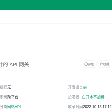
的 API 网关
评论
收藏
组织
无
开发语言
go
系统
跨平台
投递者
白开水不加糖
分类
网站API
收录时间
2022-10-13 17:12