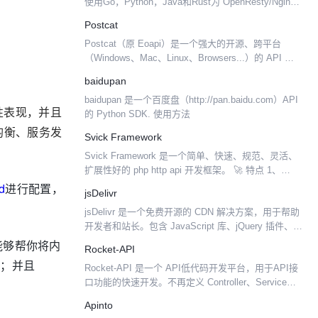
使用Go，Python，Java和Rust为 OpenResty/Nginx
直接开发你想要的功能。 众所周知，OpenResty使用
Postcat
的l...
Postcat（原 Eoapi）是一个强大的开源、跨平台
（Windows、Mac、Linux、Browsers...）的 API 开发
测试工具，支持 REST、Websocket 等协议（即将支
baidupan
持 G...
baidupan 是一个百度盘（http://pan.baidu.com）API
定性表现，并且
的 Python SDK. 使用方法
均衡、服务发
Svick Framework
Svick Framework 是一个简单、快速、规范、灵活、
扩展性好的 php http api 开发框架。 🚀 特点 1、
PHP7.2+ 2、PSR-4标准自动加载 3、轻量级，扩展
d
进行配置，
jsDelivr
灵活，快速上...
jsDelivr 是一个免费开源的 CDN 解决方案，用于帮助
开发者和站长。包含 JavaScript 库、jQuery 插件、
CSS 框架、字体等等 Web 上常用的静态资源。
 能够帮你将内
Rocket-API
等；并且
Rocket-API 是一个 API低代码开发平台，用于API接
口功能的快速开发。不再定义 Controller、Service、
Dao、Mybatis、xml、Entity、VO 等对象和方法。以
Apinto
...