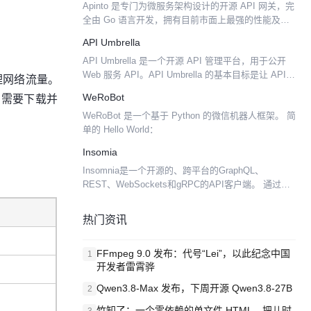
Apinto 是专门为微服务架构设计的开源 API 网关，完
全由 Go 语言开发，拥有目前市面上最强的性能及稳
定性表现，并且可以自由扩展几乎所有功能模块。 提
API Umbrella
供丰富的流量管理、数据处理、协议转换等功能...
API Umbrella 是一个开源 API 管理平台，用于公开
Web 服务 API。API Umbrella 的基本目标是让 API
理网络流量。
创建者和 API 消费者的使用更轻松。 让 API 创建者
只需要下载并
WeRoBot
的生...
WeRoBot 是一个基于 Python 的微信机器人框架。 简
单的 Hello World：
Insomia
Insomnia是一个开源的、跨平台的GraphQL、
REST、WebSockets和gRPC的API客户端。 通过规
格驱动的设计优先的API开发来加速你的团队。更早
地发现问题，集中标准，并采用能与你...
热门资讯
FFmpeg 9.0 发布：代号“Lei”，以此纪念中国
1
开发者雷霄骅
Qwen3.8-Max 发布，下周开源 Qwen3.8-27B
2
竹知了：一个零依赖的单文件 HTML，把儿时