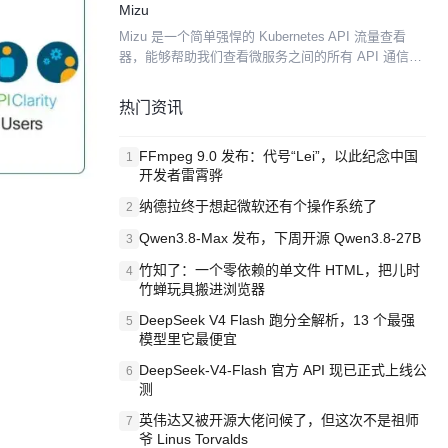
Mizu
全和取证工具。它使用 eBPF 在...
Mizu 是一个简单强悍的 Kubernetes API 流量查看
器，能够帮助我们查看微服务之间的所有 API 通信，
有助于排查故障和分析性能。类似于 Tcpdump 和
Chrome Dev Too...
热门资讯
FFmpeg 9.0 发布：代号“Lei”，以此纪念中国
1
开发者雷霄骅
纳德拉终于想起微软还有个操作系统了
2
Qwen3.8-Max 发布，下周开源 Qwen3.8-27B
3
竹知了：一个零依赖的单文件 HTML，把儿时
4
竹蝉玩具搬进浏览器
DeepSeek V4 Flash 跑分全解析，13 个最强
5
模型里它最便宜
DeepSeek-V4-Flash 官方 API 现已正式上线公
6
测
英伟达又被开源大佬问候了，但这次不是祖师
7
爷 Linus Torvalds