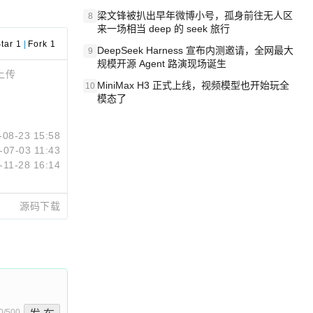
梁文锋被扒出早年微博小号，孤身前往无人区
8
来一场相当 deep 的 seek 旅行
tar 1
|
Fork 1
DeepSeek Harness 宣布内测邀请，全网最大
9
规模开源 Agent 路演现场诞生
上传
MiniMax H3 正式上线，视频模型也开始玩全
10
模态了
-08-23 15:58
-07-03 11:43
-11-28 16:14
源码下载
0/500