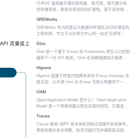
CURVE 是网易开源的高性能、高可用、高可靠分布
式存储系统，具有非常良好的扩展性。基于该存储底
座可以打造适用于不同应用场景的存储系统，如块存
SREWorks
储、对象存储、云原生数据库等。CURVE 的设计开
SREWorks 作为阿里云大数据SRE团队对SRE理念的
发始终围...
工程实践，专注于以应用为中心的一站式“云原生”、
“数智化”运维 SaaS 管理套件，提供企业应用&资源管
API 流量或上
Gloo
理及运维开发两大核心能力，帮助企业实现...
Gloo 是一个基于 Envoy 的 Kubernetes 原生入口控制
器和下一代 API 网关。Gloo 在函数级路由方面表现卓
越，它支持传统应用程序、微服务与 Serverless。
Higress
Gloo 设计...
Higress 是基于阿里内部两年多的 Envoy Gateway 实
践沉淀，以开源 Istio 与 Envoy 为核心构建的下一代
云原生网关。Higress 实现了安全防护网关、流量网
OAM
关、微服务网关...
Open Application Model 是什么？ Open Application
Model 是一个用来构建云原生应用的规范。它描述了
一个模型，开发人员可以在其中定义应用程序组件。
Tracee
应用程序操作...
Tracee 使用 eBPF 技术来检测和过滤操作系统事件，
帮助你揭示安全洞察、检测可疑行为并捕获取证指
标。 Tracee 是用于基于 Linux 的云部署的运行时安