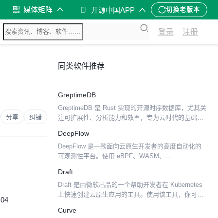
媒体矩阵
开源中国APP
切换老版本
登录
注册
同类软件推荐
GreptimeDB
GreptimeDB 是 Rust 实现的开源时序数据库，尤其关
分享
纠错
注可扩展性、分析能力和效率，专为云时代的基础设
施而设计。 功能 可扩展到高可用的分布式集群的单机
DeepFlow
版 binary，为集群用户提供透明的体...
DeepFlow 是一款面向云原生开发者的高度自动化的
可观测性平台。使用 eBPF、WASM、
OpenTelemetry 等新技术，DeepFlow 创新地实现了
Draft
AutoTracing、AutoMe...
Draft 是由微软出品的一个帮助开发者在 Kubernetes
上快速创建云原生应用的工具。使用该工具，你可以
:04
不需要知道 Docker 或者 Kubernetes，就可以去开发
Curve
自己的云上应用。