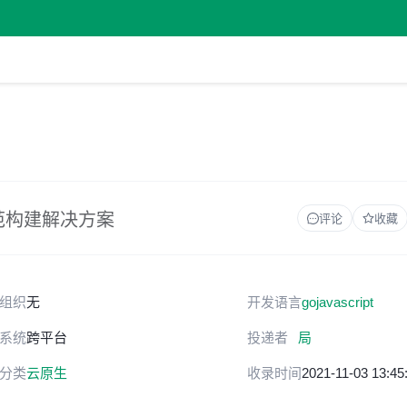
 规范构建解决方案
评论
收藏
组织
无
开发语言
go
javascript
系统
跨平台
投递者
局
分类
云原生
收录时间
2021-11-03 13:45