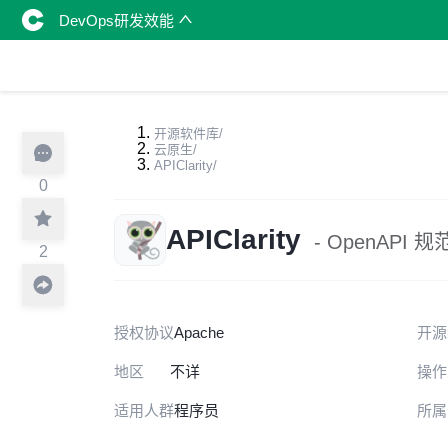
DevOps研发效能
开源软件库
/
云原生
/
APIClarity
/
0
APIClarity
- OpenAPI
2
授权协议
Apache
开源
地区
不详
操作
适用人群
程序员
所属