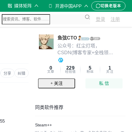
媒体矩阵
开源中国APP
切换老版本
登录
注册
鱼弦CTO
公众号：红尘灯塔，
CSDN(博客专家+全栈领域
优质创作者) ,51CTO(Top红
人+专家博主)，华为云·云享
0
229
5
1
文章
经验值
粉丝
关注
专家
分享
纠错
+ 关注
私 信
同类软件推荐
:55
Steam++