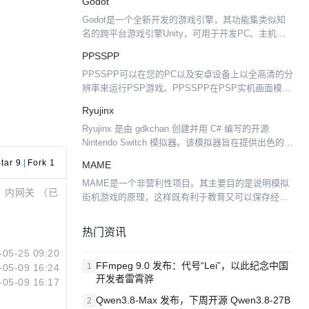
Godot
执行。 RetroArch 是...
Godot是一个全新开发的游戏引擎，其功能集类似知
名的跨平台游戏引擎Unity，可用于开发PC、主机、
移动和Web游戏。开发者声称引 擎的2D和动画支持要
PPSSPP
强于Unity，表示在功能和特性上没有其它开源...
PPSSPP可以在您的PC以及安卓设备上以全高清的分
辨率来运行PSP游戏。PPSSPP在PSP实机画面模糊
的小屏幕的基础上加以高清纹理化。 甚至在先进的安
Ryujinx
卓手机或者平板上，您可以以双倍分辨率来运行您
Ryujinx 是由 gdkchan 创建并用 C# 编写的开源
所...
Nintendo Switch 模拟器。该模拟器旨在提供出色的准
确性和性能、用户友好的界面和一致的构建。 截至
tar 9
|
Fork 1
MAME
2021 年 5 月，...
MAME是一个非营利性项目。其主要目的是说明模拟
 内网关 （已
街机游戏的原理，这样既有利于教育又可以保存经典
的街机游戏。 MAME是能够玩游戏，但这不是MAME
的首要重点。 MAME is free. Its so...
热门资讯
-05-25 09:20
FFmpeg 9.0 发布：代号“Lei”，以此纪念中国
1
-05-09 16:24
开发者雷霄骅
-05-09 16:17
Qwen3.8-Max 发布，下周开源 Qwen3.8-27B
2