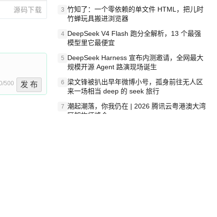
竹知了：一个零依赖的单文件 HTML，把儿时
源码下载
3
竹蝉玩具搬进浏览器
DeepSeek V4 Flash 跑分全解析，13 个最强
4
模型里它最便宜
DeepSeek Harness 宣布内测邀请，全网最大
5
规模开源 Agent 路演现场诞生
梁文锋被扒出早年微博小号，孤身前往无人区
6
0/500
发 布
来一场相当 deep 的 seek 旅行
潮起潮落，你我仍在 | 2026 腾讯云粤港澳大湾
7
区架构师峰会
一条“删库”命令跑 17 小时，算法工程师删光
8
data-
89TB 数据只为干私活
SCHINA
OpenAI 宣布 GPT-5.6 Luna 价格下降 80%
9
DeepSeek V4 Flash 单日消耗 8 万亿 tokens
10
登顶热搜
OSCHINA
OSCHINA