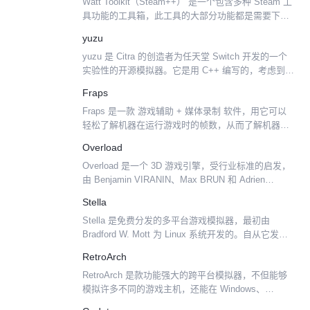
Watt Toolkit（Steam++） 是一个包含多种 Steam 工
具功能的工具箱，此工具的大部分功能都是需要下载
安装 Steam 才能使用。 功能 反代 Steam 的社区网
yuzu
页使其能正常访问 ...
yuzu 是 Citra 的创造者为任天堂 Switch 开发的一个
实验性的开源模拟器。它是用 C++ 编写的，考虑到了
可移植性，并积极维护 Windows 和 Linux 的构建。
Fraps
该模拟器能够全速...
Fraps 是一款 游戏辅助 + 媒体录制 软件，用它可以
轻松了解机器在运行游戏时的帧数，从而了解机器的
性能！另外它还具备在游戏中的截屏和录像功能，可
Overload
以方便的进行屏幕截图和视频捕捉，网上许 多魔兽战
Overload 是一个 3D 游戏引擎，受行业标准的启发，
况...
由 Benjamin VIRANIN、Max BRUN 和 Adrien
GIVRY 发起。Overload 现在是一个社区项目，对任
Stella
何贡献...
Stella 是免费分发的多平台游戏模拟器，最初由
Bradford W. Mott 为 Linux 系统开发的。自从它发行
第一个版本以来，有几个人加入了开发团队用于将
RetroArch
Stella 移植到其他的操作...
RetroArch 是款功能强大的跨平台模拟器，不但能够
模拟许多不同的游戏主机，还能在 Windows、
MacOS、Linux、Android、iOS 以及多种游戏主机上