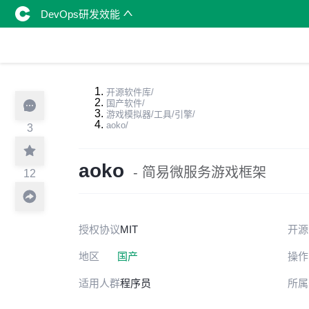
DevOps研发效能
开源软件库
/
国产软件
/
游戏模拟器/工具/引擎
/
aoko
/
3
aoko
- 简易微服务游戏框架
12
授权协议
MIT
开源
地区
国产
操作
适用人群
程序员
所属