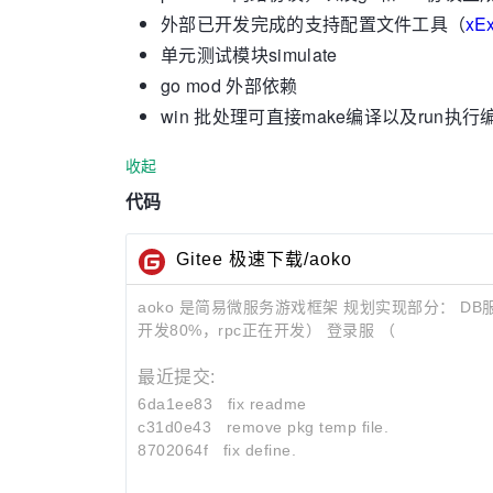
外部已开发完成的支持配置文件工具（
xEx
单元测试模块simulate
go mod 外部依赖
win 批处理可直接make编译以及run执
收起
代码
Gitee 极速下载/aoko
aoko 是简易微服务游戏框架 规划实现部分： DB
开发80%，rpc正在开发） 登录服 （
最近提交:
6da1ee83
fix readme
c31d0e43
remove pkg temp file.
8702064f
fix define.