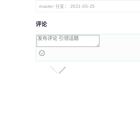
master 分支：
2021-05-25
评论
心灵放逐
谢谢大佬，话不多说先收藏，小白正想学习学习&lt;emoji
name="satisfied"&gt;&lt;/emoji&gt;
2019-11-26 11:56:20
回复 0
点赞 0