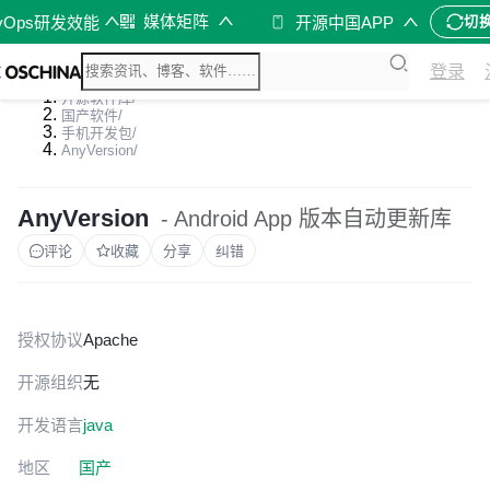
媒体矩阵
vOps研发效能
开源中国APP
切
登录
开源软件库
/
国产软件
/
手机开发包
/
AnyVersion
/
AnyVersion
- Android App 版本自动更新库
评论
收藏
分享
纠错
授权协议
Apache
开源组织
无
开发语言
java
地区
国产