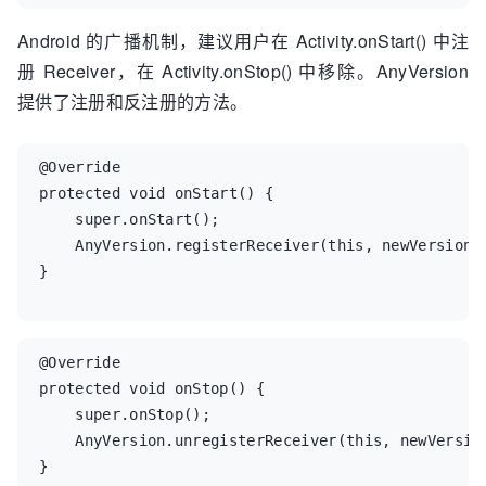
Android 的广播机制，建议用户在 Activity.onStart() 中注
册 Receiver，在 Activity.onStop() 中移除。AnyVersion
提供了注册和反注册的方法。
@Override

protected void onStart() {

    super.onStart();

    AnyVersion.registerReceiver(this, newVersionRe
}

@Override

protected void onStop() {

    super.onStop();

    AnyVersion.unregisterReceiver(this, newVersion
}