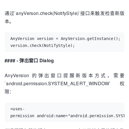
通过`anyVerson.check(NotifyStyle)`接口来触发检查新版
本。
AnyVersion version = AnyVersion.getInstance();

version.check(NotifyStyle);
#### - 弹出窗口 Dialog
AnyVersion 的弹出窗口提醒新版本方式，需要
`android.permission.SYSTEM_ALERT_WINDOW` 权
限：
<uses-
permission android:name="android.permission.SYSTE