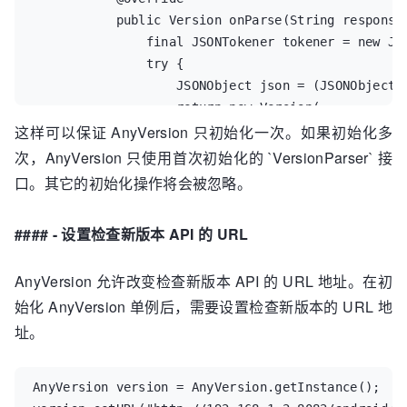
           public Version onParse(String response)
               final JSONTokener tokener = new JSO
               try {

                   JSONObject json = (JSONObject) 
                   return new Version(

这样可以保证 AnyVersion 只初始化一次。如果初始化多
                           json.getString("name"),
                           json.getString("note"),
次，AnyVersion 只使用首次初始化的 `VersionParser` 接
                           json.getString("url"),

口。其它的初始化操作将会被忽略。
                           json.getInt("code")

                   );

#### - 设置检查新版本 API 的 URL
               } catch (JSONException e) {

                   e.printStackTrace();

AnyVersion 允许改变检查新版本 API 的 URL 地址。在初
               }

始化 AnyVersion 单例后，需要设置检查新版本的 URL 地
               return null;

           }

址。
       });

   }

AnyVersion version = AnyVersion.getInstance();

}