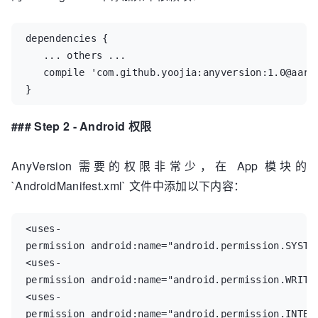
dependencies {

   ... others ...

   compile 'com.github.yoojia:anyversion:1.0@aar'

}
### Step 2 - Android 权限
AnyVersion 需要的权限非常少，在 App 模块的
`AndroidManifest.xml` 文件中添加以下内容：
<uses-
permission android:name="android.permission.SYSTEM
<uses-
permission android:name="android.permission.WRITE_
<uses-
permission android:name="android.permission.INTER