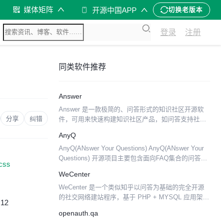
媒体矩阵
开源中国APP
切换老版本
登录
注册
同类软件推荐
Answer
Answer 是一款极简的、问答形式的知识社区开源软
分享
纠错
件，可用来快速构建知识社区产品，如问答支持社
区、用户问答社区、粉丝社区等。 了解更多关于该项
AnyQ
目的内容，请访问 answer.dev 。 截图 快速开...
AnyQ(ANswer Your Questions) AnyQ(ANswer Your
Questions) 开源项目主要包含面向FAQ集合的问答系
css
统框架、文本语义匹配工具SimNet。 问答系统框...
WeCenter
WeCenter 是一个类似知乎以问答为基础的完全开源
的社交网络建站程序，基于 PHP + MYSQL 应用架
:12
构，它集合了问答，digg，wiki 等多个程序的优点，
openauth.qa
帮助用户轻松搭建专业的知识库和在线...