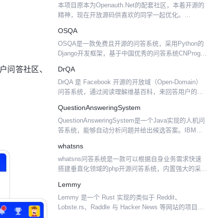
本项目原本为Openauth.Net的配套社区，本着开源的
精神，现在开放源码供喜欢的同学一起优化。
Openauth.net Star 600+的质量保证。 openauth.qa是
OSQA
一个简洁实用的问答网...
OSQA是一款免费且开源的问答系统，采用Python的
Django开发框架，基于中国优秀的问答系统CNProg，
非常类似国外著名的技术问答网站
用户问答社区、
DrQA
http://stackoverflow.com。
DrQA 是 Facebook 开源的开放域（Open-Domain）
问答系统，通过阅读理解维基百科，来回答用户的各
种问题。 DrQA 主要针对的“机器阅读规模”（MRS）
QuestionAnsweringSystem
的任务。在这种情况下，我们要...
QuestionAnsweringSystem是一个Java实现的人机问
答系统，能够自动分析问题并给出候选答案。IBM人
工智能计算机系统"沃森"（Watson）在2011年2月美
whatsns
国热门的电视智力问答节...
whatsns问答系统是一款可以根据自身业务需求快速
搭建垂直化领域的php开源问答系统，内置强大的采集
功能，支持云存储，图片水印设置，全文检索，站内
Lemmy
行为监控，短信注册和通知，伪静态URL自定义，熊
Lemmy 是一个 Rust 实现的类似于 Reddit、
掌号...
Lobste.rs、Raddle 与 Hacker News 等网站的项目，
用户订阅感兴趣的论坛、发布链接和讨论，可以进行