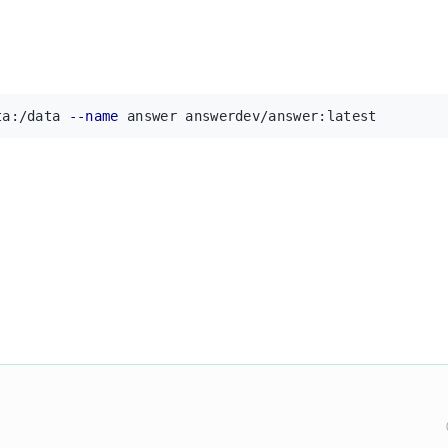
ta:/data 
--name
 answer answerdev/answer:latest