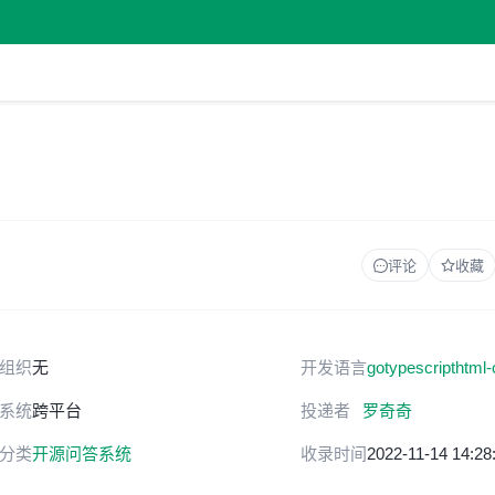
评论
收藏
组织
无
开发语言
go
typescript
html-
系统
跨平台
投递者
罗奇奇
分类
开源问答系统
收录时间
2022-11-14 14:28