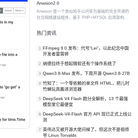
Anwsion2.0
点赞/点踩，并对它们...
Anwsion 是一个类似知乎以问答为基础的完全开源的
社交网络建站程序，基于 PHP+MYSQL 应用架构，
它集合了问答，digg，wiki 等多个程序的优点，帮助
用户轻松搭建专业的知识 库和在线问答...
热门资讯
FFmpeg 9.0 发布：代号“Lei”，以此纪念中国
1
开发者雷霄骅
纳德拉终于想起微软还有个操作系统了
2
Qwen3.8-Max 发布，下周开源 Qwen3.8-27B
3
竹知了：一个零依赖的单文件 HTML，把儿时
4
竹蝉玩具搬进浏览器
DeepSeek V4 Flash 跑分全解析，13 个最强
5
模型里它最便宜
DeepSeek-V4-Flash 官方 API 现已正式上线公
6
测
英伟达又被开源大佬问候了，但这次不是祖师
7
爷 Linus Torvalds