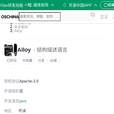
媒体矩阵
vOps研发效能
开源中国APP
切
登录
开源软件库
/
安全相关
/
Alloy
/
Alloy
- 结构描述语言
评论
收藏
分享
纠错
授权协议
Apache-2.0
开源组织
无
开发语言
java
地区
不详