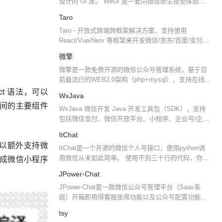
设计的 UI 库。 WeUI 是一套同微信原生视觉体验一
致的基础样式库，为微信 Web 开发量身设计，可以令
Taro
用户的使用感知更加统一。包含butt...
Taro - 开放式跨端跨框架解决方案，支持使用
React/Vue/Nerv 等框架来开发微信/京东/百度/支付宝/
字节跳动/ QQ 小程序/H5 等应用。 Taro['tɑ:roʊ]，泰
微擎
罗·奥特曼...
微擎是一款免费开源的微信公众号管理系统，基于目
前最流行的WEB2.0架构（php+mysql），支持在线升
ct 语法，可以
级和安装模块及模板，拥有良好的开发框架、成熟稳
WxJava
定的技术解决方案、活跃的第三方开发者及开发团
序之间的主要组件
WxJava 微信开发 Java 开发工具包（SDK），支持
队，...
包括微信支付、微信开放平台、小程序、企业号/企业
微信、公众号（包括服务号和订阅号）等的后端开
ItChat
发。 本开发工具包基于chanjarster的w...
，还可以额外支持微
ItChat是一个开源的微信个人号接口，使用python调
本转换成微信小程序
用微信从未如此简单。 使用不到三十行的代码，你就
可以完成一个能够处理所有信息的微信机器人。 当
JPower-Chat
然，该api的使用远不止一个机器人，更多的功能等...
JPower-Chat是一款微信公众号管理平台（Saas系
统）开箱即用得客服坐席功能以及公众号配置功能，
该项目依赖于JPower开发
tsy