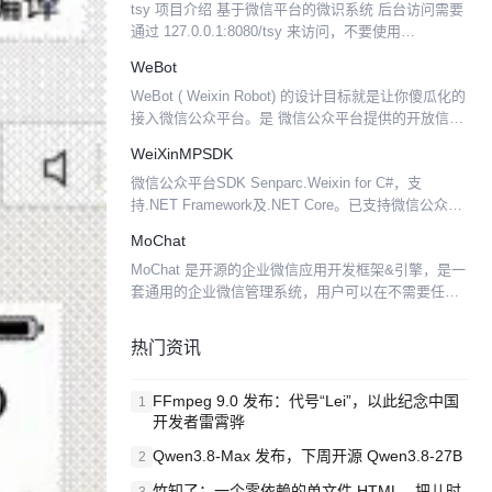
tsy 项目介绍 基于微信平台的微识系统 后台访问需要
通过 127.0.0.1:8080/tsy 来访问，不要使用
localhost:8080/tsy 访问 微识系统是一款和微信公众
WeBot
号结合起来的一款...
WeBot ( Weixin Robot) 的设计目标就是让你傻瓜化的
接入微信公众平台。是 微信公众平台提供的开放信息
接口的自动回复系统，基于node.js 实现。 功能： 清
WeiXinMPSDK
晰独立的 router ...
微信公众平台SDK Senparc.Weixin for C#，支
持.NET Framework及.NET Core。已支持微信公众
号、小程序、小游戏、企业号、企业微信、开放平
MoChat
台、微信支付、JSSDK...
MoChat 是开源的企业微信应用开发框架&引擎，是一
套通用的企业微信管理系统，用户可以在不需要任何
编写代码的基础上，通过简单的设置和安装，在互联
网上搭建属于自己的、具备完善功能、很强负载能力
热门资讯
和可高度...
FFmpeg 9.0 发布：代号“Lei”，以此纪念中国
1
开发者雷霄骅
Qwen3.8-Max 发布，下周开源 Qwen3.8-27B
2
竹知了：一个零依赖的单文件 HTML，把儿时