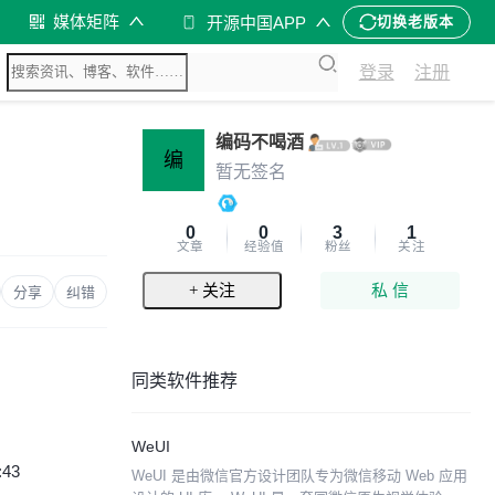
媒体矩阵
开源中国APP
切换老版本
登录
注册
编码不喝酒
编
暂无签名
0
0
3
1
文章
经验值
粉丝
关注
+ 关注
私 信
分享
纠错
同类软件推荐
WeUI
:43
WeUI 是由微信官方设计团队专为微信移动 Web 应用