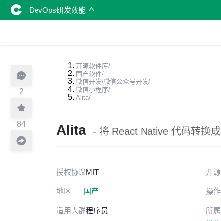
DevOps研发效能
开源软件库
/
国产软件
/
微信开发/微信公众号开发
/
微信小程序
/
2
Alita
/
84
Alita
- 将 React Native 代
授权协议
MIT
开源
地区
国产
操作
适用人群
程序员
所属