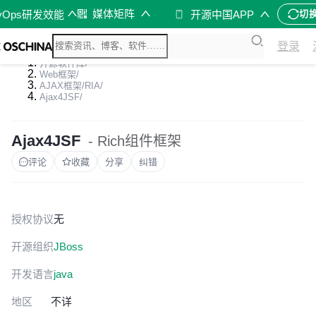
媒体矩阵
vOps研发效能
开源中国APP
切
登录
开源软件库
/
Web框架
/
AJAX框架/RIA
/
Ajax4JSF
/
Ajax4JSF
- Rich组件框架
评论
收藏
分享
纠错
授权协议
无
开源组织
JBoss
开发语言
java
地区
不详