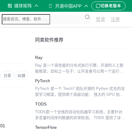
媒体矩阵
开源中国APP
切换老版本
登录
注册
同类软件推荐
Ray
Ray 是一个高性能的分布式执行引擎，开源的人工智
能框架，目标之一在于：让开发者可以用一个运行在
分享
纠错
笔记本电脑上的原型算法，仅需添加数行代码就能轻
PyTorch
松转为适合于计算机集群运行的（或单个多核心计算
PyTorch 是一个 Torch7 团队开源的 Python 优先的深
机的）高性能...
度学习框架，提供两个高级功能： 强大的 GPU 加速
Tensor 计算（类似 numpy） 构建基于 tape 的自动升
TODS
级系统...
TODS是一个全栈的自动化机器学习系统，主要针对
多变量时间序列数据的异常检测。 TODS 提供了详尽
的用于构建基于机器学习的异常检测系统的模块，它
:01
TensorFlow
们包括：数据处理（data processing），时...