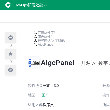
DevOps研发效能
开源软件库
/
国产软件
/
神经网络/人工智能
/
AigcPanel
/
0
AigcPanel
9
- 开源 AI 数
授权协议
AGPL-3.0
开源
地区
国产
操作
适用人群
程序员
所属