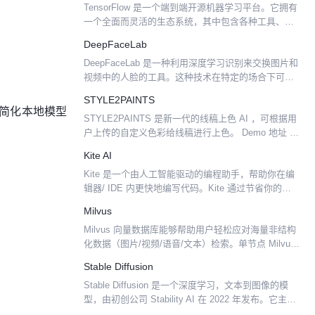
TensorFlow 是一个端到端开源机器学习平台。它拥有
一个全面而灵活的生态系统，其中包含各种工具、库
和社区资源，可助力研究人员推动先进机器学习技术
DeepFaceLab
的发展，并使开发者能够轻松地构建和部署由机器学
DeepFaceLab 是一种利用深度学习识别来交换图片和
习提...
视频中的人脸的工具。这种技术在特定的场合下可以
做出非常逼真自然的换脸视频。而 DeepFaceLab 是
STYLE2PAINTS
众多软件中，安装最简单，使用最方便，更...
，简化本地模型
STYLE2PAINTS 是新一代的线稿上色 AI ，可根据用
户上传的自定义色彩给线稿进行上色。 Demo 地址 使
用示例 谷歌图片搜索关键词“Anime Sketch”（动漫线
Kite AI
稿），结果如下。然后下...
Kite 是一个由人工智能驱动的编程助手，帮助你在编
辑器/ IDE 内更快地编写代码。Kite 通过节省你的键
盘敲击次数并在正确的时间向你显示正确的信息来帮
Milvus
助你更快地编写代码。 Kite 适用于所有主...
Milvus 向量数据库能够帮助用户轻松应对海量非结构
化数据（图片/视频/语音/文本）检索。单节点 Milvus
可以在秒内完成十亿级的向量搜索（请参考：在线教
Stable Diffusion
程），分布式架构亦能满足用户的水平扩展需...
Stable Diffusion 是一个深度学习，文本到图像的模
型，由初创公司 Stability AI 在 2022 年发布。它主要
用于生成以文本描述为条件的详细图像，它也可以应