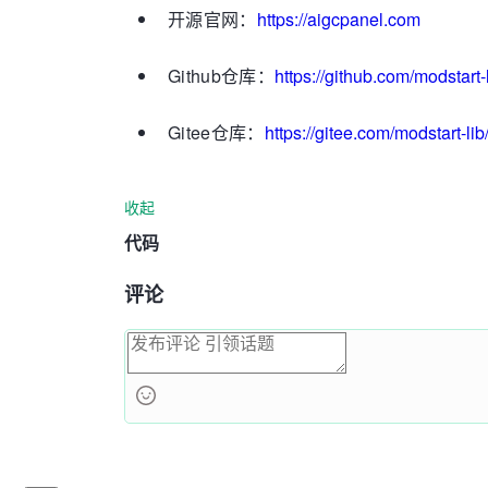
开源官网：
https://aigcpanel.com
Github仓库：
https://github.com/modstart-
Gitee仓库：
https://gitee.com/modstart-li
收起
代码
评论