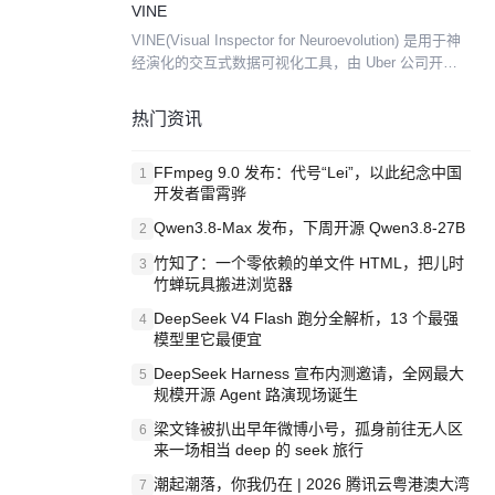
VINE
用于其他任务。 St...
VINE(Visual Inspector for Neuroevolution) 是用于神
经演化的交互式数据可视化工具，由 Uber 公司开
源。 此外，VINE 还可以与其他神经演化算法（例如
遗传算...
热门资讯
FFmpeg 9.0 发布：代号“Lei”，以此纪念中国
1
开发者雷霄骅
Qwen3.8-Max 发布，下周开源 Qwen3.8-27B
2
竹知了：一个零依赖的单文件 HTML，把儿时
3
竹蝉玩具搬进浏览器
DeepSeek V4 Flash 跑分全解析，13 个最强
4
模型里它最便宜
DeepSeek Harness 宣布内测邀请，全网最大
5
规模开源 Agent 路演现场诞生
梁文锋被扒出早年微博小号，孤身前往无人区
6
来一场相当 deep 的 seek 旅行
潮起潮落，你我仍在 | 2026 腾讯云粤港澳大湾
7